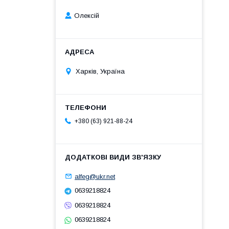
Олексій
Харків, Україна
+380 (63) 921-88-24
alfeg@ukr.net
0639218824
0639218824
0639218824