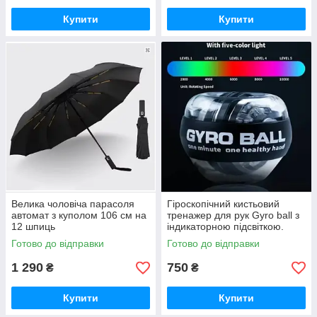
Купити
Купити
Велика чоловіча парасоля
Гіроскопічний кистьовий
автомат з куполом 106 см на
тренажер для рук Gyro ball з
12 шпиць
індикаторною підсвіткою.
Готово до відправки
Готово до відправки
1 290
750
₴
₴
Купити
Купити