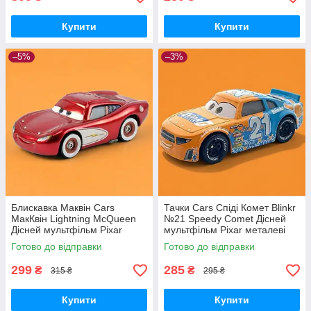
Купити
Купити
–5%
–3%
Блискавка Маквін Cars
Тачки Cars Спіді Комет Blinkr
МакКвін Lightning McQueen
№21 Speedy Comet Дісней
Дісней мультфільм Pixar
мультфільм Pixar металеві
металеві машинки
машинки
Готово до відправки
Готово до відправки
299
285
₴
₴
315 ₴
295 ₴
Купити
Купити