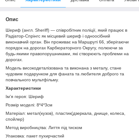
Опис
Шериф (англ. Sheriff) — співробітник поліції, який працює в
Радіатор-Спрінгс як місцевий шериф і одноосібний
виконавчий орган. Він проживає на Маршруті 66, зберігаючи
порядок на дорогах Карбюраторного Округу, полюючи за
будь-якими правопорушниками, які створюють проблеми на
дорогах.
Модель високодеталізована та виконана з металу, стане
чудовим подарунком для фаната та любителя доброго та
повчального мультфільму.
Характеристики
Ім'я героя: Шериф
Розмір моделі: 8*4*3см
Матеріал: метал(кузов), пластик(дзеркала, днище, колеса,
спойлер)
Метод виробництва: Лиття під тиском
Упаковка: пакет пухирчастий