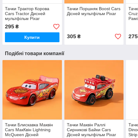
Тачки Трактор Корова
Тачки Поршняк Boost Cars
Тачк
Cars Tractor Дисней
Дісней мультфільм Pixar
Cruz
мультфільм Pixar
Рамі
муль
295
₴
305
275
₴
Купити
Подібні товари компанії
Тачки Блискавка Маквін
Тачки Маквін Раллі
Тачк
Cars МакКвін Lightning
Сирникові Байки Cars
Dino
McQueen Дісней
Дісней мультфільм Pixar
Stri