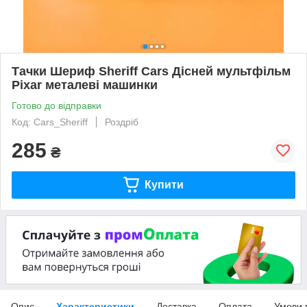
Тачки Шериф Sheriff Cars Дісней мультфільм
Pixar металеві машинки
Готово до відправки
Код: Cars_Sheriff
Роздріб
285
₴
Купити
Опис
Характеристики
Доставка
Оплата
Умови 