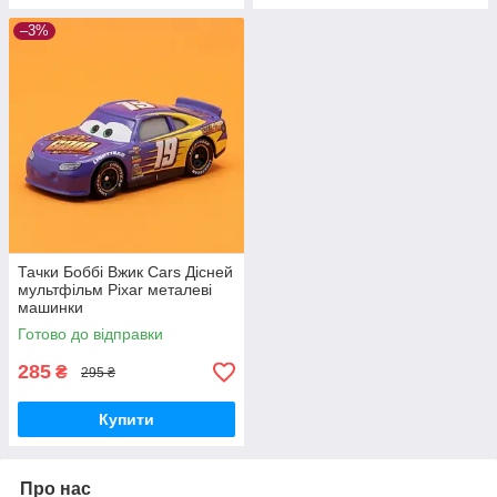
–3%
Тачки Боббі Вжик Cars Дісней
мультфільм Pixar металеві
машинки
Готово до відправки
285
₴
295 ₴
Купити
Про нас