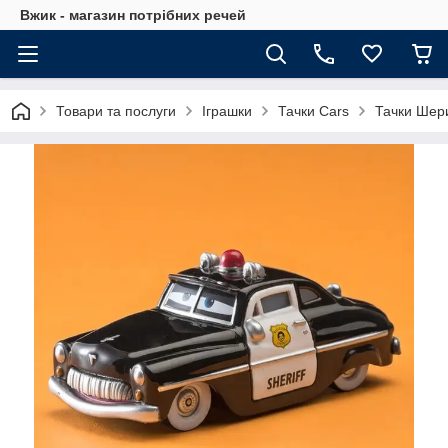
Вжик - магазин потрiбних речей
Товари та послуги
Іграшки
Тачки Cars
Тачки Шери