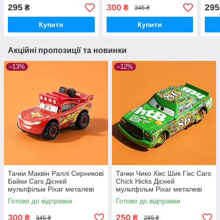
мультфільм Pixar металеві
металеві машинки
муль
295
300
295
₴
₴
345 ₴
машинки
маш
Купити
Купити
Акційні пропозиції та новинки
–13%
–12%
Тачки Маквін Раллі Сирникові
Тачки Чико Хікс Шик Гікс Cars
Байки Cars Дісней
Chick Hicks Дісней
мультфільм Pixar металеві
мультфільм Pixar металеві
машинки
машинки
Готово до відправки
Готово до відправки
300
250
₴
₴
345 ₴
285 ₴