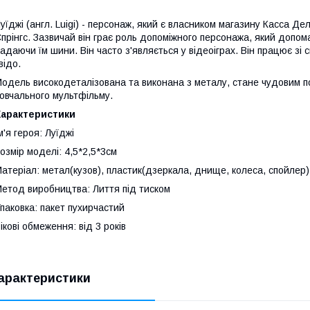
уїджі (англ. Luigi) - персонаж, який є власником магазину Касса Д
прінгс. Зазвичай він грає роль допоміжного персонажа, який допом
адаючи їм шини. Він часто з'являється у відеоіграх. Він працює зі
відо.
одель високодеталізована та виконана з металу, стане чудовим 
овчального мультфільму.
Характеристики
м'я героя: Луїджі
озмір моделі: 4,5*2,5*3см
атеріал: метал(кузов), пластик(дзеркала, днище, колеса, спойлер)
етод виробництва: Лиття під тиском
паковка: пакет пухирчастий
ікові обмеження: від 3 років
арактеристики