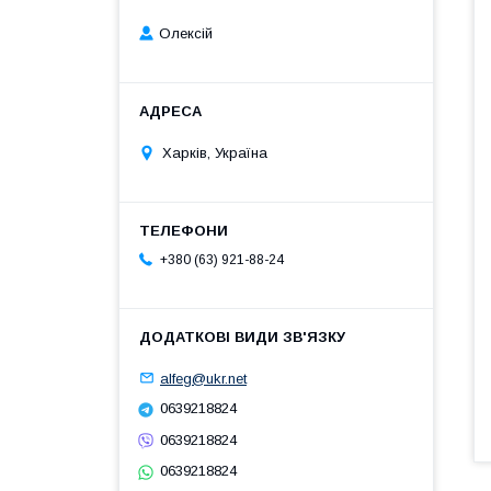
Олексій
Харків, Україна
+380 (63) 921-88-24
alfeg@ukr.net
0639218824
0639218824
0639218824