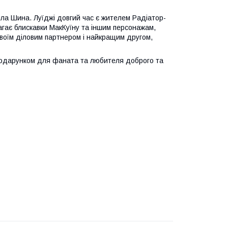
елла Шина. Луїджі довгий час є жителем Радіатор-
агає блискавки МакКуїну та іншим персонажам,
 своїм діловим партнером і найкращим другом,
подарунком для фаната та любителя доброго та