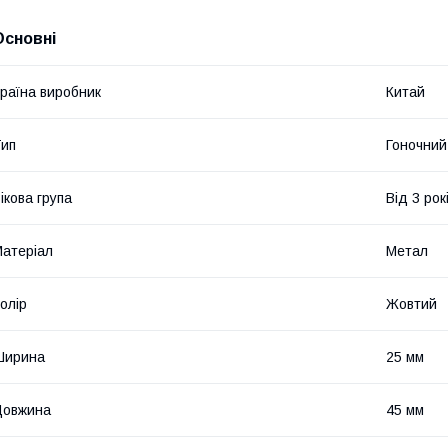
Основні
раїна виробник
Китай
ип
Гоночний
ікова група
Від 3 рок
атеріал
Метал
олір
Жовтий
Ширина
25 мм
Довжина
45 мм