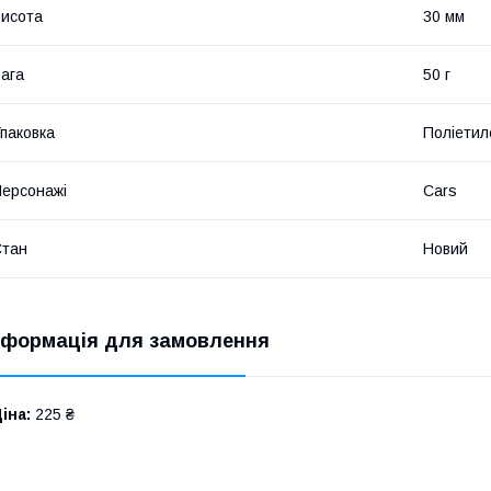
исота
30 мм
ага
50 г
паковка
Поліетил
ерсонажі
Cars
Стан
Новий
нформація для замовлення
іна:
225 ₴