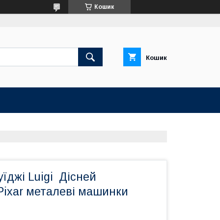
Кошик
Кошик
уїджі Luigi Дісней
Pixar металеві машинки