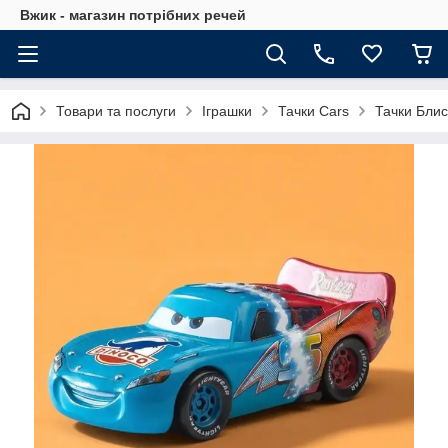
Вжик - магазин потрiбних речей
Товари та послуги
Іграшки
Тачки Cars
Тачки Блис