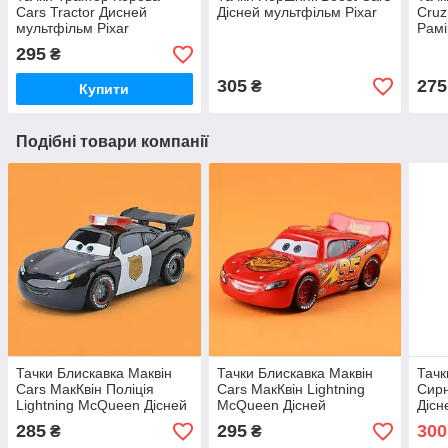
Cars Tractor Дисней
Дісней мультфільм Pixar
Cruz
мультфільм Pixar
Рамі
муль
295
₴
305
275
₴
Купити
Подібні товари компанії
Тачки Блискавка Маквін
Тачки Блискавка Маквін
Тачк
Cars МакКвін Поліція
Cars МакКвін Lightning
Сирн
Lightning McQueen Дісней
McQueen Дісней
Дісн
мультфільм Pixar металеві
мультфільм Pixar металеві
мета
285
295
300
₴
₴
машинки
машинки