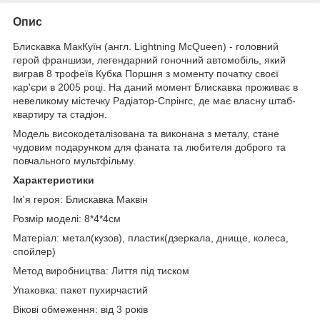
Опис
Блискавка МакКуїн (англ. Lightning McQueen) - головний
герой франшизи, легендарний гоночний автомобіль, який
виграв 8 трофеїв Кубка Поршня з моменту початку своєї
кар'єри в 2005 році. На даний момент Блискавка проживає в
невеликому містечку Радіатор-Спрінгс, де має власну штаб-
квартиру та стадіон.
Модель високодеталізована та виконана з металу, стане
чудовим подарунком для фаната та любителя доброго та
повчального мультфільму.
Характеристики
Ім'я героя: Блискавка Маквін
Розмір моделі: 8*4*4см
Матеріал: метал(кузов), пластик(дзеркала, днище, колеса,
спойлер)
Метод виробництва: Лиття під тиском
Упаковка: пакет пухирчастий
Вікові обмеження: від 3 років