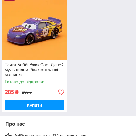
Тачки Боббі Вжик Cars Дісней
мультфільм Pixar металеві
машинки
Готово до відправки
285
₴
295 ₴
Купити
Про нас
99% позитивних з 314 відгуків за рік