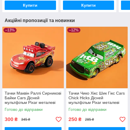
Купити
Купити
Акційні пропозиції та новинки
–13%
–12%
Тачки Маквін Раллі Сирникові
Тачки Чико Хікс Шик Гікс Cars
Байки Cars Дісней
Chick Hicks Дісней
мультфільм Pixar металеві
мультфільм Pixar металеві
машинки
машинки
Готово до відправки
Готово до відправки
300
250
₴
₴
345 ₴
285 ₴