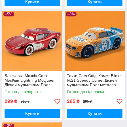
Купити
Купити
–5%
–3%
Блискавка Маквін Cars
Тачки Cars Спіді Комет Blinkr
МакКвін Lightning McQueen
№21 Speedy Comet Дісней
Дісней мультфільм Pixar
мультфільм Pixar металеві
металеві машинки
машинки
Готово до відправки
Готово до відправки
299
285
₴
₴
315 ₴
295 ₴
Купити
Купити
–3%