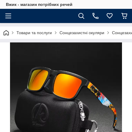
Вжик - магазин потрiбних речей
Товари та послуги
Сонцезахистні окуляри
Сонцезахи