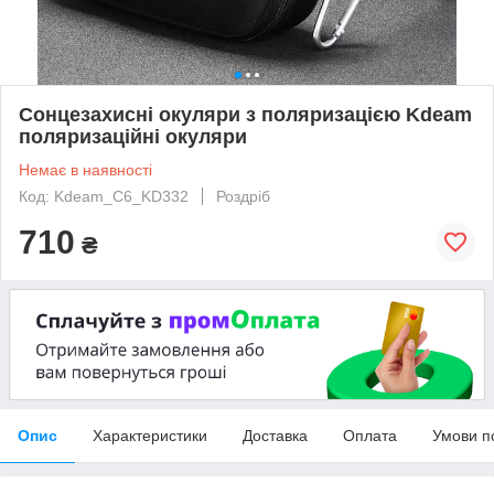
Сонцезахисні окуляри з поляризацією Kdeam
поляризаційні окуляри
Немає в наявності
Код: Kdeam_C6_KD332
Роздріб
710
₴
Опис
Характеристики
Доставка
Оплата
Умови п