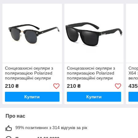
Сонцезахисні окуляри з
Сонцезахисні окуляри з
Спор
поляризацією Polarized
поляризацією Polarized
X64 
поляризаційні окуляри
поляризаційні окуляри
вело
модель 2023
полі
210
210
435
₴
₴
Купити
Купити
Про нас
99% позитивних з 314 відгуків за рік