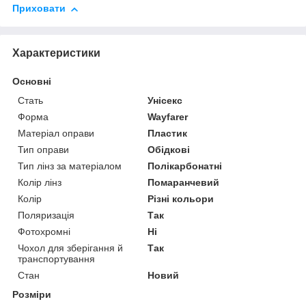
Приховати
Характеристики
Основні
Стать
Унісекс
Форма
Wayfarer
Матеріал оправи
Пластик
Тип оправи
Обідкові
Тип лінз за матеріалом
Полікарбонатні
Колір лінз
Помаранчевий
Колір
Різні кольори
Поляризація
Так
Фотохромні
Ні
Чохол для зберігання й
Так
транспортування
Стан
Новий
Розміри