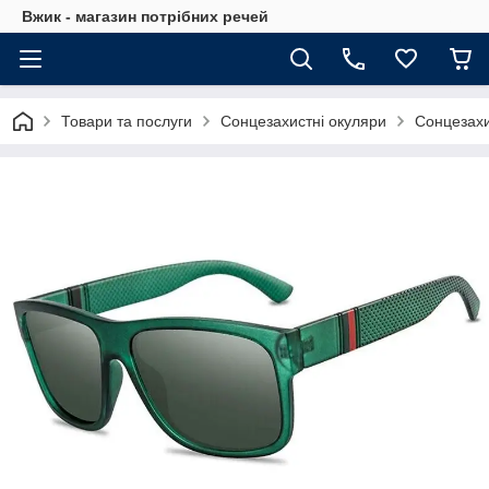
Вжик - магазин потрiбних речей
Товари та послуги
Сонцезахистні окуляри
Сонцезахи