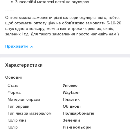
Зносостійкі металеві петлі на окулярах.
------
Оптом можна замовляти різні кольори окулярів, які є, тобто.
щоб отримати оптову ціну не обов'язково замовляти 5-10-20
штук одного кольору, можна взяти трохи червоних, синіх,
зелених і т.д. Для такого замовлення просто напишіть нам:)
Приховати
Характеристики
Основні
Стать
Унісекс
Форма
Wayfarer
Матеріал оправи
Пластик
Тип оправи
Обідкові
Тип лінз за матеріалом
Полікарбонатні
Колір лінз
Зелений
Колір
Різні кольори