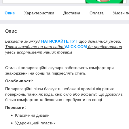
Опис
Характеристики
Доставка
Оплата
Умови п
Опис
Бажаєте знижку?
НАТИСКАЙТЕ ТУТ
щоб дізнатися умови.
Також заходьте на наш сайт
V
JICK.COM
де представлено
увесь асортимент наших товарів
Стильні поляризаційні окуляри забезпечать комфорт при
знаходженні на сонці та підкреслять стиль.
Особливості:
Поляризаційні лінзи блокують небажані проміні від різних
поверхонь, таких як вода, сніг, скло або асфальт, що дозволяє
більш комфортно та безпечно перебувати на сонці.
Переваги:
Класичний дизайн
Удароміцний пластик