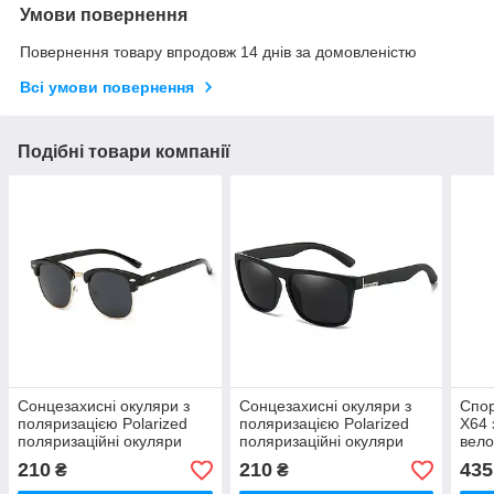
Умови повернення
Повернення товару впродовж 14 днів за домовленістю
Всі умови повернення
Подібні товари компанії
Сонцезахисні окуляри з
Сонцезахисні окуляри з
Спор
поляризацією Polarized
поляризацією Polarized
X64 
поляризаційні окуляри
поляризаційні окуляри
вело
модель 2023
полі
210
210
435
₴
₴