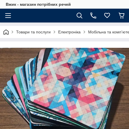
Вжик - магазин потрiбних речей
Товари та послуги
Електроніка
Мобільна та комп'юте