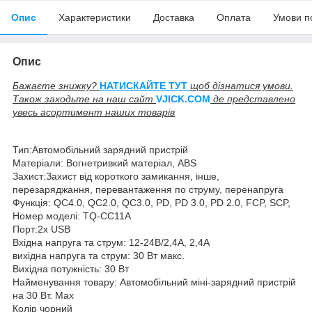
Опис
Характеристики
Доставка
Оплата
Умови п
Опис
Бажаєте знижку?
НАТИСКАЙТЕ ТУТ
щоб дізнатися умови.
Також заходьте на наш сайт
V
JICK.COM
де представлено
увесь асортимент наших товарів
Тип:Автомобільний зарядний пристрій
Матеріали: Вогнетривкий матеріал, ABS
Захист:Захист від короткого замикання, інше,
перезаряджання, перевантаження по струму, перенапруга
Функція: QC4.0, QC2.0, QC3.0, PD, PD 3.0, PD 2.0, FCP, SCP,
Номер моделі: TQ-CC11A
Порт:2x USB
Вхідна напруга та струм: 12-24В/2,4А, 2,4А
вихідна напруга та струм: 30 Вт макс.
Вихідна потужність: 30 Вт
Найменування товару: Автомобільний міні-зарядний пристрій
на 30 Вт. Мах
Колір чорний