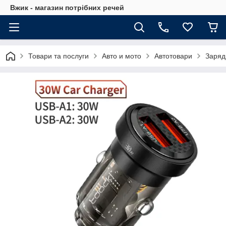
Вжик - магазин потрiбних речей
Товари та послуги
Авто и мото
Автотовари
Заряд