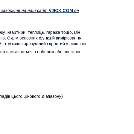
ж заходьте на наш сайт
V
JICK.COM
де
ку, квартири, теплиць, гаража тощо. Він
кцію. Окрім основних функцій вимірювання
інтуїтивно зрозумілий і простий у освоєнні.
 що постачається з набором або плоскою
ладів цього цінового діапазону)