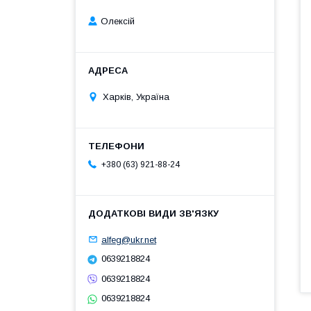
Олексій
Харків, Україна
+380 (63) 921-88-24
alfeg@ukr.net
0639218824
0639218824
0639218824