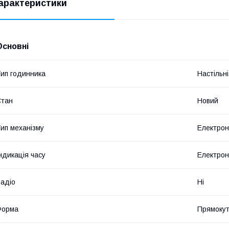
арактеристики
Основні
ип годинника
Настільні
Стан
Новий
ип механізму
Електро
ндикація часу
Електро
адіо
Ні
Форма
Прямоку