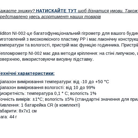
Бажаєте знижку?
НАТИСКАЙТЕ ТУТ
щоб дізнатися умови. Тако
редставлено увесь асортимент наших товарів
iditon NI-002-це багатофункціональний гігрометр для вашого будин
иготовлений з високоякісного пластику PP і має лаконічну констру
емператури та вологості, пристрій має функцію годинника. Пристрій 
епломрометр NI-002 має два методи кріплення: на стіні липучкою,
оверхнею, використовуючи висувну підставку.
ехнічні характеристики:
іапазон вимірювання температури: від -10 до +50 °С
іапазон вимірювання вологості: від 10 до 99%
искретність: температура 0,1 ° C; вологість 1%
очність вимірів: ±1°C; вологість ±5% (стандартні значення для при
ивлення: 1 батарейка CR (в комплекті)
абарити: 8х7х1 см
ага: 44 г