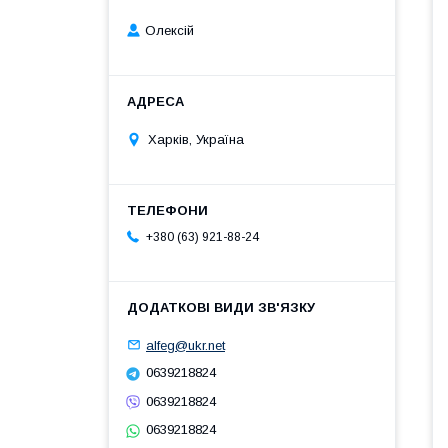
Олексій
Харків, Україна
+380 (63) 921-88-24
alfeg@ukr.net
0639218824
0639218824
0639218824