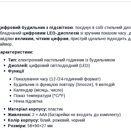
Цифровий будильник з підсвіткою
поєднує в собі стильний диз
обладнаний
цифровим LED-дисплеєм
зі зручним показом часу, 
Завдяки
великим, чітким цифрам
, пристрій ідеально підходить д
аймер.
Характеристики:
Тип:
електронний настільний годинник із будильником
Дисплей:
цифровий світлодіодний (LED)
Функції
Показування часу (12-/24-годинний формат)
Будильник із функцією повтору (Snooze), 9 мелодій
Календар (місяць, число)
Показ температури (°C/°F)
Нічна підсвітка
Матеріал корпусу:
пластик
Живлення:
2 × AAA (батарейки не входять до комплекту)
Колір корпусу:
білий, рожевий, чорний
Розміри:
58×90×27 мм