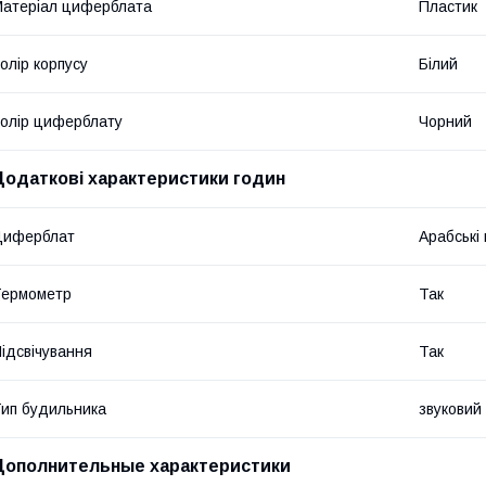
атеріал циферблата
Пластик
олір корпусу
Білий
олір циферблату
Чорний
Додаткові характеристики годин
Циферблат
Арабські
Термометр
Так
ідсвічування
Так
ип будильника
звуковий
Дополнительные характеристики