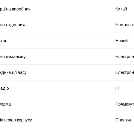
раїна виробник
Китай
ип годинника
Настільні
Стан
Новий
ип механізму
Електро
ндикація часу
Електро
адіо
Ні
Форма
Прямоку
атеріал корпусу
Пластик