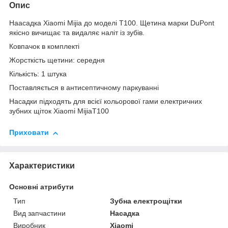
Опис
Наасадка Xiaomi Mijia до моделі Т100. Щетина марки DuPont
якісно вичищає та видаляє наліт із зубів.
Ковпачок в комплекті
Жорсткість щетини: середня
Кількість: 1 штука
Поставляється в антисептичному паркуванні
Насадки підходять для всієї кольорової гами електричних
зубних щіток Xiaomi MijiaT100
Приховати
Характеристики
Основні атрибути
Тип
Зубна електрощітки
Вид запчастини
Насадка
Виробник
Xiaomi