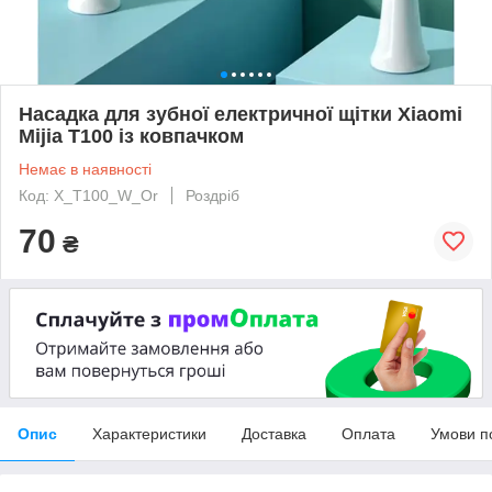
Насадка для зубної електричної щітки Xiaomi
Mijia T100 із ковпачком
Немає в наявності
Код: X_T100_W_Or
Роздріб
70
₴
Опис
Характеристики
Доставка
Оплата
Умови п