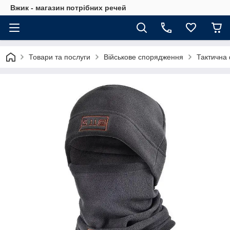
Вжик - магазин потрiбних речей
Товари та послуги
Військове спорядження
Тактична 