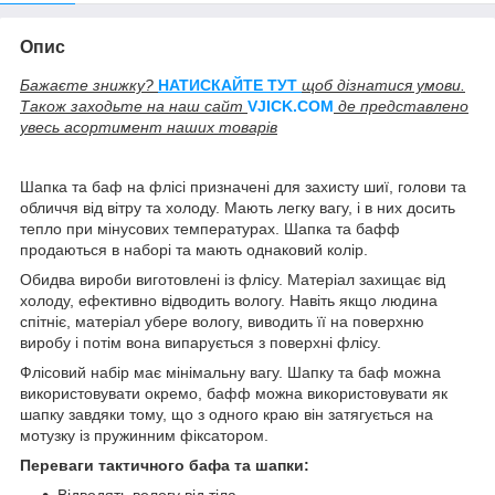
Опис
Бажаєте знижку?
НАТИСКАЙТЕ ТУТ
щоб дізнатися умови.
Також заходьте на наш сайт
V
JICK.COM
де представлено
увесь асортимент наших товарів
Шапка та баф на флісі призначені для захисту шиї, голови та
обличчя від вітру та холоду. Мають легку вагу, і в них досить
тепло при мінусових температурах. Шапка та бафф
продаються в наборі та мають однаковий колір.
Обидва вироби виготовлені із флісу. Матеріал захищає від
холоду, ефективно відводить вологу. Навіть якщо людина
спітніє, матеріал убере вологу, виводить її на поверхню
виробу і потім вона випарується з поверхні флісу.
Флісовий набір має мінімальну вагу. Шапку та баф можна
використовувати окремо, бафф можна використовувати як
шапку завдяки тому, що з одного краю він затягується на
мотузку із пружинним фіксатором.
Переваги тактичного бафа та шапки: