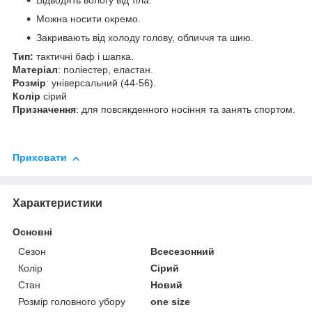
Відводять вологу від тіла.
Можна носити окремо.
Закривають від холоду голову, обличчя та шию.
Тип:
тактичні баф і шапка.
Матеріал
: поліестер, еластан.
Розмір
: універсальний (44-56).
Колір
сірий
Призначення
: для повсякденного носіння та занять спортом.
Приховати
Характеристики
Основні
Сезон
Всесезонний
Колір
Сірий
Стан
Новий
Розмір головного убору
one size