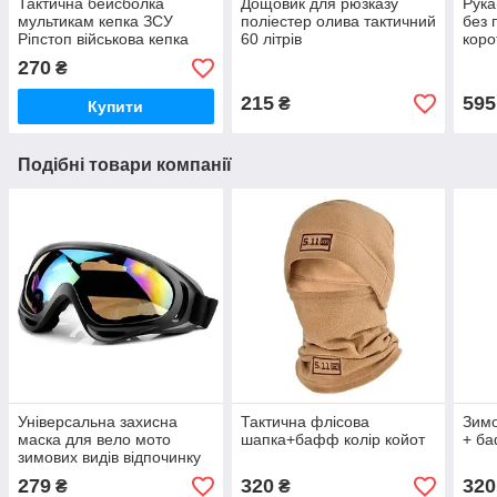
Тактична бейсболка
Дощовик для рюзказу
Рука
мультикам кепка ЗСУ
поліестер олива тактичний
без 
Ріпстоп військова кепка
60 літрів
коро
270
₴
215
595
₴
Купити
Подібні товари компанії
Універсальна захисна
Тактична флісова
Зимо
маска для вело мото
шапка+бафф колір койот
+ ба
зимових видів відпочинку
та ін.
279
320
320
₴
₴