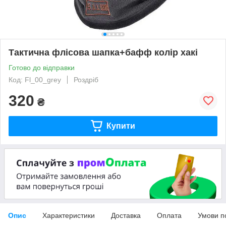
Тактична флісова шапка+бафф колір хакі
Готово до відправки
Код: Fl_00_grey
Роздріб
320
₴
Купити
Опис
Характеристики
Доставка
Оплата
Умови п