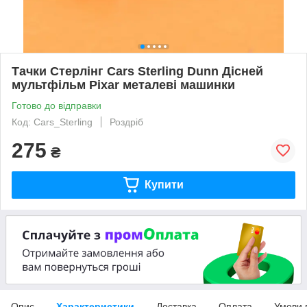
Тачки Стерлінг Cars Sterling Dunn Дісней
мультфільм Pixar металеві машинки
Готово до відправки
Код: Cars_Sterling
Роздріб
275
₴
Купити
Опис
Характеристики
Доставка
Оплата
Умови 