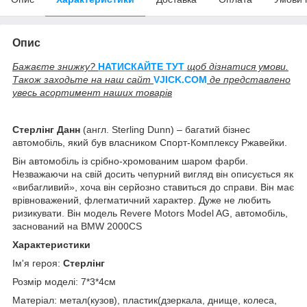
Опис
Бажаєте знижку?
НАТИСКАЙТЕ ТУТ
щоб дізнатися умови.
Також заходьте на наш сайт
V
JICK.COM
де представлено
увесь асортимент наших товарів
Стерлінг Данн
(англ. Sterling Dunn) – багатий бізнес
автомобіль, який був власником Спорт-Комплексу Ржавейки.
Він автомобіль із срібно-хромованим шаром фарби.
Незважаючи на свій досить чепурний вигляд він описується як
«вибагливий», хоча він серйозно ставиться до справи. Він має
врівноважений, флегматичний характер. Дуже не любить
ризикувати. Він модель Revere Motors Model AG, автомобіль,
заснований на BMW 2000CS
Характеристики
Ім'я героя:
Стерлінг
Розмір моделі: 7*3*4см
Матеріал: метал(кузов), пластик(дзеркала, днище, колеса,