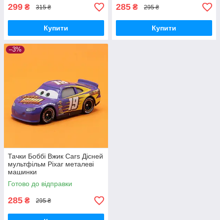
299
285
₴
₴
315 ₴
295 ₴
Купити
Купити
–3%
Тачки Боббі Вжик Cars Дісней
мультфільм Pixar металеві
машинки
Готово до відправки
285
₴
295 ₴