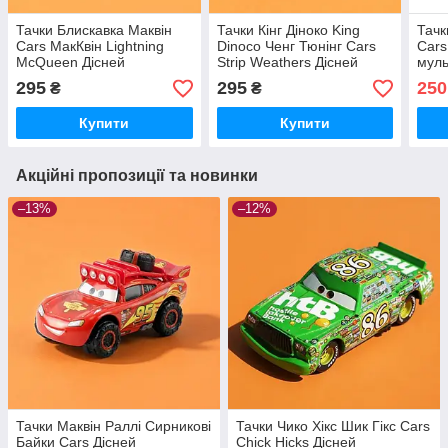
Тачки Блискавка Маквін
Тачки Кінг Діноко King
Тачк
Cars МакКвін Lightning
Dinoco Ченг Тюнінг Cars
Cars
McQueen Дісней
Strip Weathers Дісней
муль
мультфільм Pixar металеві
мультфільм Pixar металеві
маш
295
295
250
₴
₴
машинки
машинки
Купити
Купити
Акційні пропозиції та новинки
–13%
–12%
Тачки Маквін Раллі Сирникові
Тачки Чико Хікс Шик Гікс Cars
Байки Cars Дісней
Chick Hicks Дісней