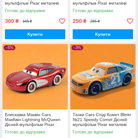
мультфільм Pixar металеві
мультфільм Pixar металеві
машинки
машинки
Готово до відправки
Готово до відправки
300
250
₴
₴
345 ₴
285 ₴
Купити
Купити
–5%
–3%
Блискавка Маквін Cars
Тачки Cars Спіді Комет Blinkr
МакКвін Lightning McQueen
№21 Speedy Comet Дісней
Дісней мультфільм Pixar
мультфільм Pixar металеві
металеві машинки
машинки
Готово до відправки
Готово до відправки