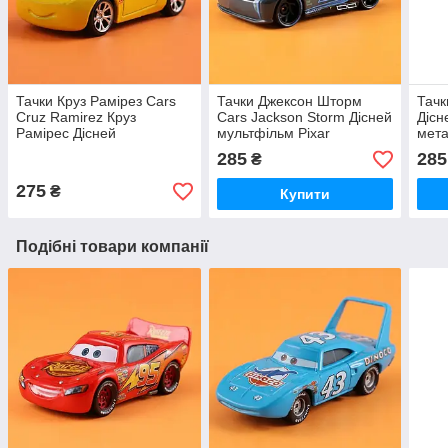
Тачки Круз Рамірез Cars
Тачки Джексон Шторм
Тачк
Cruz Ramirez Круз
Cars Jackson Storm Дісней
Дісн
Рамірес Дісней
мультфільм Pixar
мета
мультфільм Pixar
285
285
₴
275
₴
Купити
Подібні товари компанії