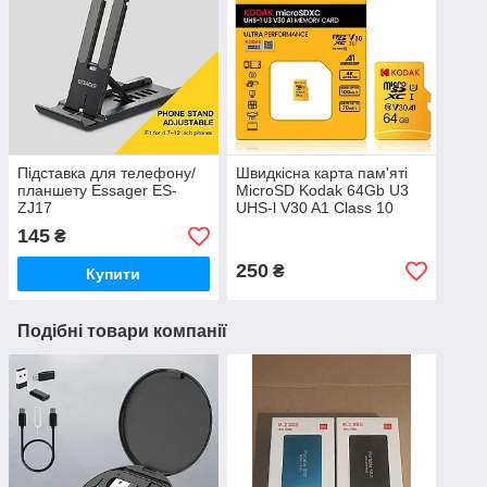
Підставка для телефону/
Швидкісна карта пам'яті
планшету Essager ES-
MicroSD Kodak 64Gb U3
ZJ17
UHS-l V30 A1 Class 10
Оригінал
145
₴
250
₴
Купити
Подібні товари компанії