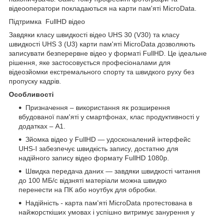
відеооператори покладаються на карти пам'яті MicroData.
Підтримка FullHD відео
Завдяки класу швидкості відео UHS 30 (V30) та класу
швидкості UHS 3 (U3) карти пам'яті MicroData дозволяють
записувати безперервне відео у форматі FullHD. Це ідеальне
рішення, яке застосовується професіоналами для
відеозйомки екстремального спорту та швидкого руху без
пропуску кадрів.
Особливості
Призначення – використання як розширення
вбудованої пам'яті у смартфонах, клас продуктивності у
додатках – A1.
Зйомка відео у FullHD — удосконалений інтерфейс
UHS-I забезпечує швидкість запису, достатню для
надійного запису відео формату FullHD 1080p.
Швидка передача даних — завдяки швидкості читання
до 100 МБ/с відзняті матеріали можна швидко
перенести на ПК або ноутбук для обробки.
Надійність - карта пам'яті MicroData протестована в
найжорсткіших умовах і успішно витримує занурення у