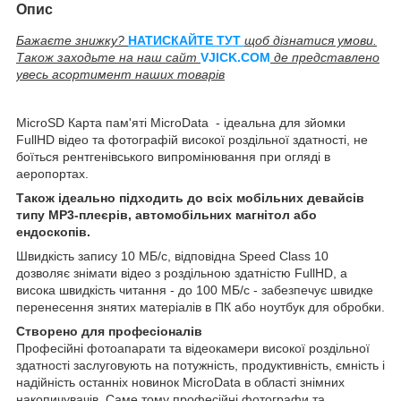
Опис
Бажаєте знижку?
НАТИСКАЙТЕ ТУТ
щоб дізнатися умови.
Також заходьте на наш сайт
V
JICK.COM
де представлено
увесь асортимент наших товарів
MicroSD Карта пам'яті MicroData - ідеальна для зйомки
FullHD відео та фотографій високої роздільної здатності, не
боїться рентгенівського випромінювання при огляді в
аеропортах.
Також ідеально підходить до всіх мобільних девайсів
типу MP3-плеєрів, автомобільних магнітол або
ендоскопів.
Швидкість запису 10 МБ/с, відповідна Speed Class 10
дозволяє знімати відео з роздільною здатністю FullHD, а
висока швидкість читання - до 100 МБ/с - забезпечує швидке
перенесення знятих матеріалів в ПК або ноутбук для обробки.
Створено для професіоналів
Професійні фотоапарати та відеокамери високої роздільної
здатності заслуговують на потужність, продуктивність, ємність і
надійність останніх новинок MicroData в області знімних
накопичувачів. Саме тому професійні фотографи та