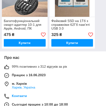
Багатофункціональний
Фейковий SSD на 1Тб з
смарт-адаптер 10-1 для
справжніми 62Гб пам'яті
Apple, Android, ПК
USB 3.0
(перехідник, карта пам'яті,
475
325
₴
₴
кабель)
Купити
Купити
Про нас
99% позитивних з 312 відгуків за рік
Працює з 16.06.2023
м. Харків
Харків, Україна
Контакти
Сьогодні працює з 10:00 до 18:00