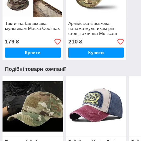
Тактична балаклава
Армійська військова
мультикам Маска Coolmax
панама мультикам ріп-
стоп, тактична Multicam
179
210
₴
₴
Купити
Купити
Подібні товари компанії