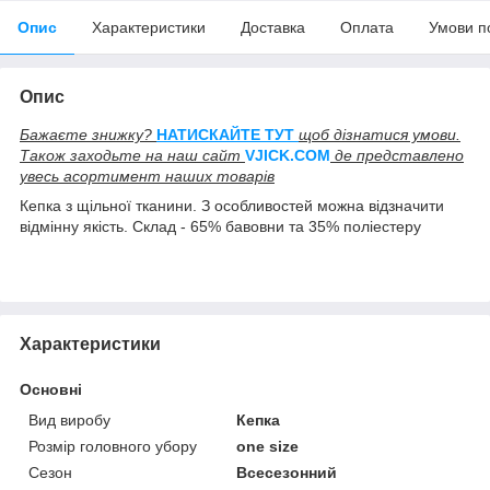
Опис
Характеристики
Доставка
Оплата
Умови п
Опис
Бажаєте знижку?
НАТИСКАЙТЕ ТУТ
щоб дізнатися умови.
Також заходьте на наш сайт
V
JICK.COM
де представлено
увесь асортимент наших товарів
Кепка з щільної тканини. З особливостей можна відзначити
відмінну якість. Склад - 65% бавовни та 35% поліестеру
Характеристики
Основні
Вид виробу
Кепка
Розмір головного убору
one size
Сезон
Всесезонний