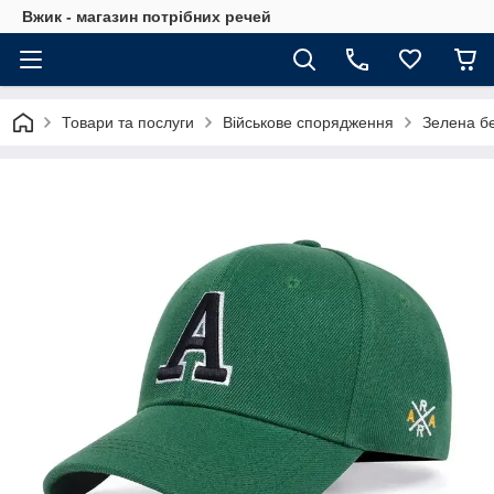
Вжик - магазин потрiбних речей
Товари та послуги
Військове спорядження
Зелена б