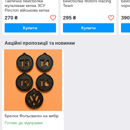
Тактична бейсболка
Бейсболка Motors Racing
Бейс
мультикам кепка ЗСУ
Team
чорн
Ріпстоп військова кепка
270
295
390
₴
₴
Купити
Купити
Акційні пропозиції та новинки
Брелок Фольсваген на вибір
Готово до відправки