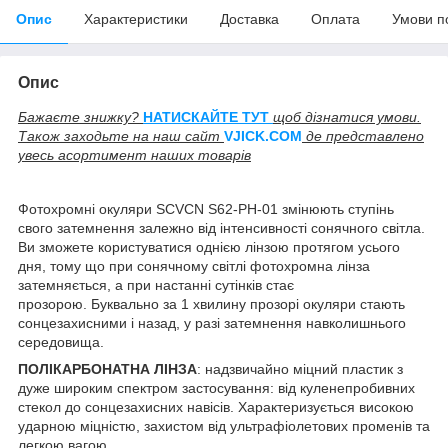
Опис
Характеристики
Доставка
Оплата
Умови п
Опис
Бажаєте знижку?
НАТИСКАЙТЕ ТУТ
щоб дізнатися умови.
Також заходьте на наш сайт
V
JICK.COM
де представлено
увесь асортимент наших товарів
Фотохромні окуляри SCVCN S62-PH-01 змінюють ступінь
свого затемнення залежно від інтенсивності сонячного світла.
Ви зможете користуватися однією лінзою протягом усього
дня, тому що при сонячному світлі фотохромна лінза
затемняється, а при настанні сутінків стає
прозорою. Буквально за 1 хвилину прозорі окуляри стають
сонцезахисними і назад, у разі затемнення навколишнього
середовища.
ПОЛІКАРБОНАТНА ЛІНЗА
: надзвичайно міцний пластик з
дуже широким спектром застосування: від куленепробивних
стекол до сонцезахисних навісів. Характеризується високою
ударною міцністю, захистом від ультрафіолетових променів та
легкою вагою.