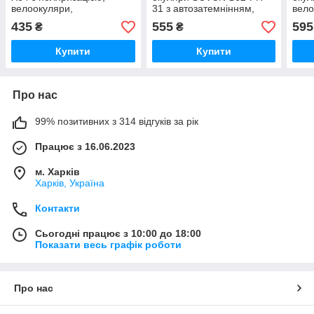
велоокуляри,
31 з автозатемнінням,
вело
полікарбонат
велоокуляри,
полі
435
555
595
₴
₴
полікарбонат
Купити
Купити
Про нас
99% позитивних з 314 відгуків за рік
Працює з 16.06.2023
м. Харків
Харків, Україна
Контакти
Сьогодні працює з 10:00 до 18:00
Показати весь графік роботи
Про нас