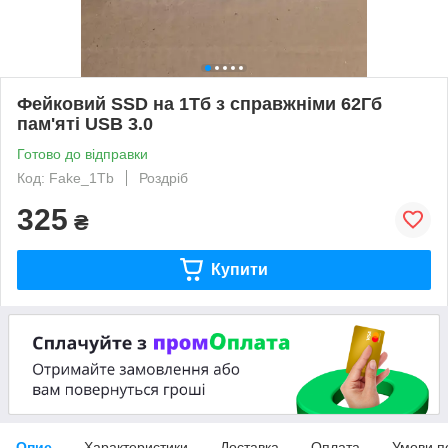
Фейковий SSD на 1Тб з справжніми 62Гб
пам'яті USB 3.0
Готово до відправки
Код: Fake_1Tb
Роздріб
325
₴
Купити
Опис
Характеристики
Доставка
Оплата
Умови п