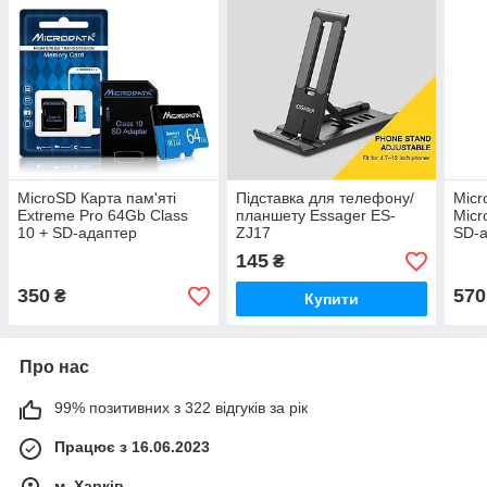
MicroSD Карта пам'яті
Підставка для телефону/
Micr
Extreme Pro 64Gb Class
планшету Essager ES-
Micr
10 + SD-адаптер
ZJ17
SD-
145
₴
350
570
₴
Купити
Про нас
99% позитивних з 322 відгуків за рік
Працює з 16.06.2023
м. Харків