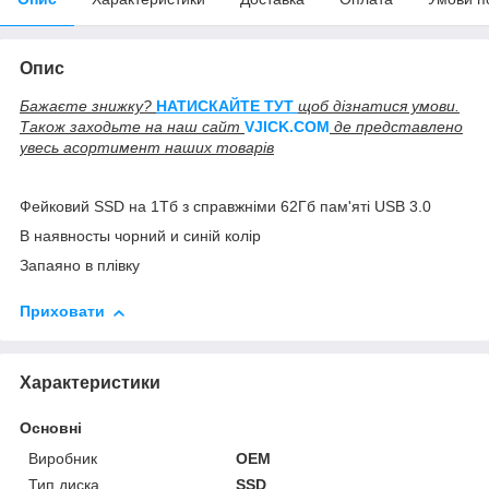
Опис
Бажаєте знижку?
НАТИСКАЙТЕ ТУТ
щоб дізнатися умови.
Також заходьте на наш сайт
V
JICK.COM
де представлено
увесь асортимент наших товарів
Фейковий SSD на 1Тб з справжніми 62Гб пам'яті USB 3.0
В наявносты чорний и синій колір
Запаяно в плівку
Приховати
Характеристики
Основні
Виробник
OEM
Тип диска
SSD