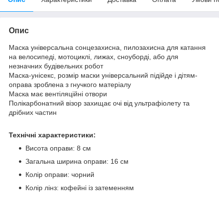
Опис
Маска універсальна сонцезахисна, пилозахисна для катання
на велосипеді, мотоциклі, лижах, сноуборді, або для
незначних будівельних робот
Маска-унісекс, розмір маски універсальний підійде і дітям-
оправа зроблена з гнучкого матеріалу
Маска має вентіляційні отвори
Полікарбонатний візор захищає очі від ультрафіолету та
дрібних частин
Технічні характеристики:
Висота оправи: 8 см
Загальна ширина оправи: 16 см
Колір оправи: чорний
Колір лінз: кофейні із затеменням