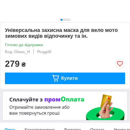
Універсальна захисна маска для вело мото
зимових видів відпочинку та ін.
Готово до відправки
Код: Glass_H
Роздріб
279
₴
Купити
Опис
Характеристики
Доставка
Оплата
Умови п