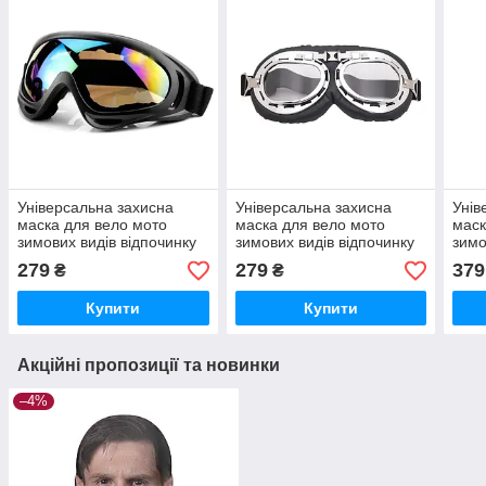
Універсальна захисна
Універсальна захисна
Унів
маска для вело мото
маска для вело мото
маск
зимових видів відпочинку
зимових видів відпочинку
зимо
та ін.
та ін.
та ін
279
279
379
₴
₴
Купити
Купити
Акційні пропозиції та новинки
–4%