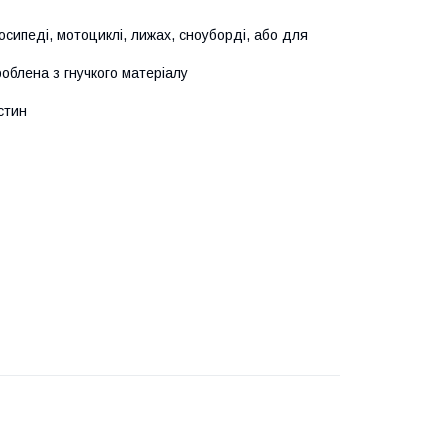
сипеді, мотоциклі, лижах, сноуборді, або для
роблена з гнучкого матеріалу
стин