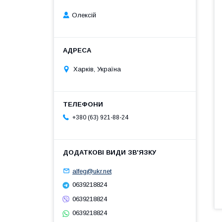
Олексій
Харків, Україна
+380 (63) 921-88-24
alfeg@ukr.net
0639218824
0639218824
0639218824