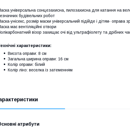
аска універсальна сонцезахисна, пилозахисна для катання на вело
езначних будівельних робот
аска-унісекс, розмір маски універсальний підійде і дітям- оправа з
аска має вентіляційні отвори
олікарбонатний візор захищає очі від ультрафіолету та дрібних ча
ехнічні характеристики:
Висота оправи: 8 см
Загальна ширина оправи: 16 см
Колір оправи: білий
Колір лінз: веселка із затеменням
арактеристики
Основні атрибути