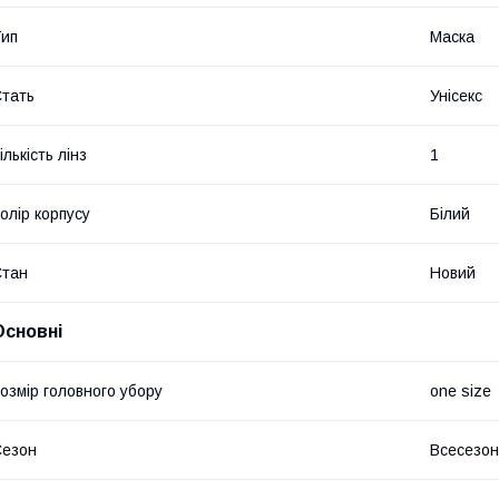
ип
Маска
тать
Унісекс
ількість лінз
1
олір корпусу
Білий
Стан
Новий
Основні
озмір головного убору
one size
Сезон
Всесезо