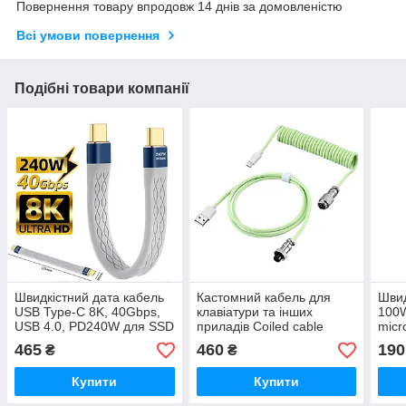
Повернення товару впродовж 14 днів за домовленістю
Всі умови повернення
Подібні товари компанії
Швидкістний дата кабель
Кастомний кабель для
Швид
USB Type-C 8K, 40Gbps,
клавіатури та інших
100W
USB 4.0, PD240W для SSD
приладів Coiled cable
micr
USB-A - USB Type-C
465
460
190
₴
₴
Купити
Купити