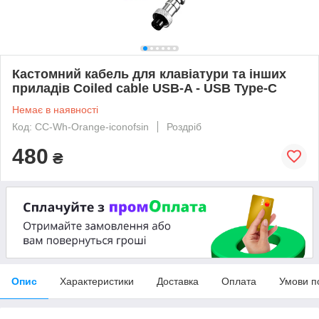
Кастомний кабель для клавіатури та інших
приладів Coiled cable USB-A - USB Type-C
Немає в наявності
Код: СС-Wh-Orange-iconofsin
Роздріб
480
₴
Опис
Характеристики
Доставка
Оплата
Умови п