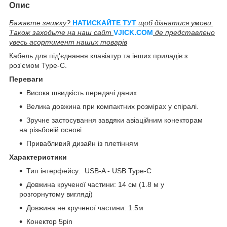
Опис
Бажаєте знижку?
НАТИСКАЙТЕ ТУТ
щоб дізнатися умови.
Також заходьте на наш сайт
V
JICK.COM
де представлено
увесь асортимент наших товарів
Кабель для під'єднання клавіатур та інших приладів з
роз'ємом Type-C.
Переваги
Висока швидкість передачі даних
Велика довжина при компактних розмірах у спіралі.
Зручне застосування завдяки авіаційним конекторам
на різьбовій основі
Привабливий дизайн із плетінням
Характеристики
Тип інтерфейсу: USB-A - USB Type-C
Довжина крученої частини: 14 см (1.8 м у
розгорнутому вигляді)
Довжина не крученої частини: 1.5м
Конектор 5pin