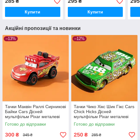
285
295
295
₴
₴
машинки
машинки
маш
Купити
Купити
Акційні пропозиції та новинки
–13%
–12%
Тачки Маквін Раллі Сирникові
Тачки Чико Хікс Шик Гікс Cars
Байки Cars Дісней
Chick Hicks Дісней
мультфільм Pixar металеві
мультфільм Pixar металеві
машинки
машинки
Готово до відправки
Готово до відправки
300
250
₴
₴
345 ₴
285 ₴