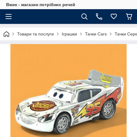
Вжик - магазин потрiбних речей
Товари та послуги
Іграшки
Тачки Cars
Тачки Сере