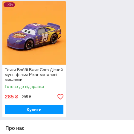
–3%
Тачки Боббі Вжик Cars Дісней
мультфільм Pixar металеві
машинки
Готово до відправки
285
₴
295 ₴
Купити
Про нас