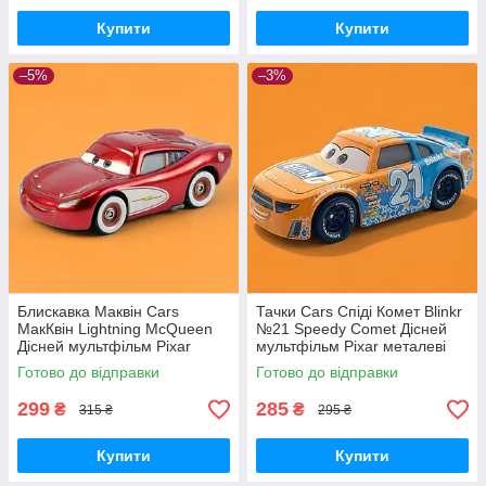
Купити
Купити
–5%
–3%
Блискавка Маквін Cars
Тачки Cars Спіді Комет Blinkr
МакКвін Lightning McQueen
№21 Speedy Comet Дісней
Дісней мультфільм Pixar
мультфільм Pixar металеві
металеві машинки
машинки
Готово до відправки
Готово до відправки
299
285
₴
₴
315 ₴
295 ₴
Купити
Купити