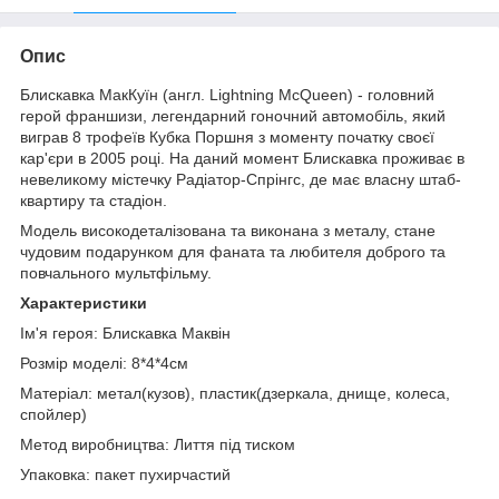
Опис
Блискавка МакКуїн (англ. Lightning McQueen) - головний
герой франшизи, легендарний гоночний автомобіль, який
виграв 8 трофеїв Кубка Поршня з моменту початку своєї
кар'єри в 2005 році. На даний момент Блискавка проживає в
невеликому містечку Радіатор-Спрінгс, де має власну штаб-
квартиру та стадіон.
Модель високодеталізована та виконана з металу, стане
чудовим подарунком для фаната та любителя доброго та
повчального мультфільму.
Характеристики
Ім'я героя: Блискавка Маквін
Розмір моделі: 8*4*4см
Матеріал: метал(кузов), пластик(дзеркала, днище, колеса,
спойлер)
Метод виробництва: Лиття під тиском
Упаковка: пакет пухирчастий