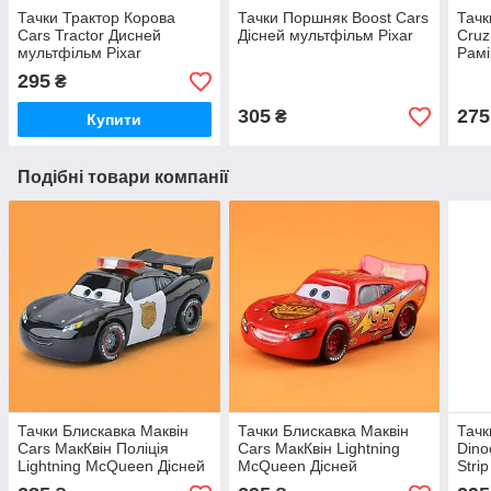
Тачки Трактор Корова
Тачки Поршняк Boost Cars
Тачк
Cars Tractor Дисней
Дісней мультфільм Pixar
Cruz
мультфільм Pixar
Рамі
муль
295
₴
305
275
₴
Купити
Подібні товари компанії
Тачки Блискавка Маквін
Тачки Блискавка Маквін
Тачк
Cars МакКвін Поліція
Cars МакКвін Lightning
Dino
Lightning McQueen Дісней
McQueen Дісней
Stri
мультфільм Pixar металеві
мультфільм Pixar металеві
муль