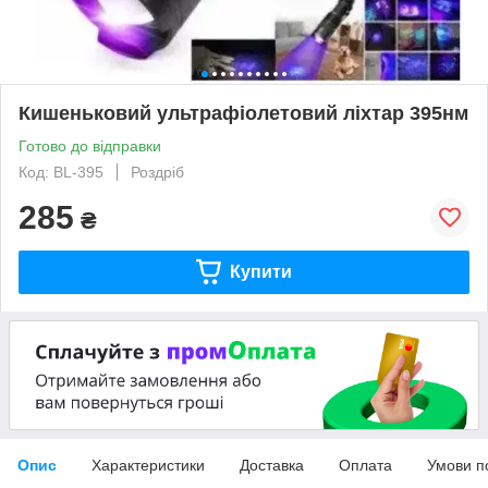
Кишеньковий ультрафіолетовий ліхтар 395нм
Готово до відправки
Код: BL-395
Роздріб
285
₴
Купити
Опис
Характеристики
Доставка
Оплата
Умови п