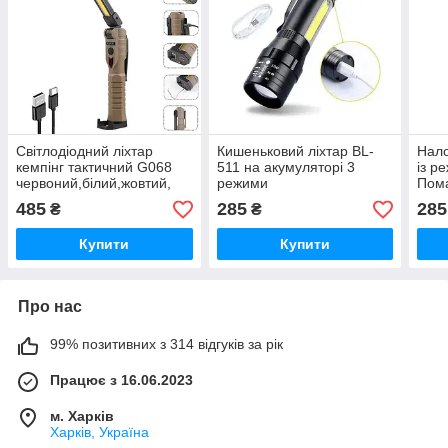
Світлодіодний ліхтар
Кишеньковий ліхтар BL-
Нало
кемпінг тактичний G068
511 на акумуляторі 3
із р
червоний,білий,жовтий,
режими
Пом
магніт, гачок, функція
485
285
285
₴
₴
повербанку PowerBank
Купити
Купити
Про нас
99% позитивних з 314 відгуків за рік
Працює з 16.06.2023
м. Харків
Харків, Україна