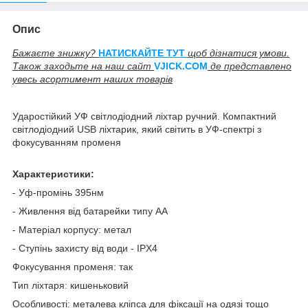
Опис
Бажаєте знижку?
НАТИСКАЙТЕ ТУТ
щоб дізнатися умови.
Також заходьте на наш сайт
V
JICK.COM
де представлено
увесь асортимент наших товарів
Ударостійкий УФ світлодіодний ліхтар ручний. Компактний
світлодіодний USB ліхтарик, який світить в УФ-спектрі з
фокусуванням променя
Характеристики:
- Уф-промінь 395нм
- Живлення від батарейки типу АА
- Матеріал корпусу: метал
- Ступінь захисту від води - IPX4
Фокусування променя: так
Тип ліхтаря: кишеньковий
Особливості: металева кліпса для фіксації на одязі тощо