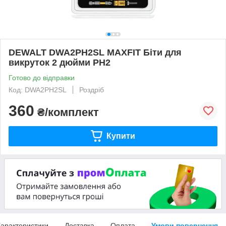
DEWALT DWA2PH2SL MAXFIT Біти для
викруток 2 дюйми PH2
Готово до відправки
Код: DWA2PH2SL
Роздріб
360
₴/комплект
Купити
арактеристики
Доставка
Оплата
Умови повернення