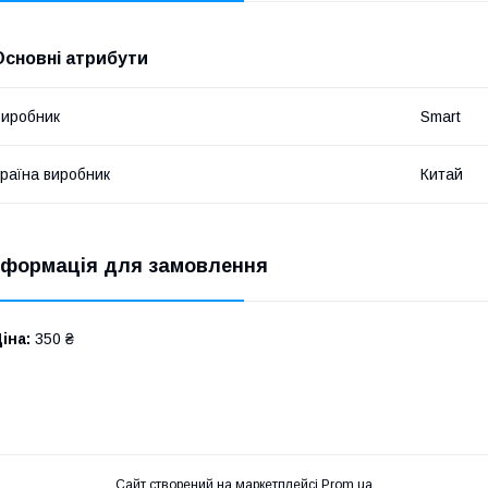
Основні атрибути
иробник
Smart
раїна виробник
Китай
нформація для замовлення
іна:
350 ₴
Сайт створений на маркетплейсі
Prom.ua