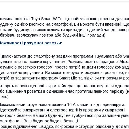
озумна розетка Tuya Smart WiFi – це найсучасніше рішення для ва
удинку однією кнопкою на смартфоні. Ви можете бути впевнені, що
ежами будинку, а також включати прилади за деякий час до повер
бігрівач, зволожувач повітря або будь-які інші прилади).
ожливості розумної розетки:
ідключається до смартфону завдяки програмам TuyaSmart або Smar
умісність із голосовим керуванням: Розумна розетка працює з Alex
озумною розеткою голосом, просто потрібно дати голосову команду
истанційне керування: Ви можете керувати розумною розеткою, не
отрібно завантажити програму Smart Life та підключити розумну роз
творіть власні сценарії: окрім таймера, що налаштовується однора
бо вимкнення розетки в однаковий час протягом певного періоду (н
ень)
аксимальний струм навантаження 16 А є захист від перенапруги.
ідстежуйте використання електроенергії із програми у смартфоні.
онтроль безпеки Вашого будинку: не турбуйтеся про залишені увімк
мартфона, і Ваш будинок буде в безпеці.
роцес підключення швидко, покрокова інструкція описана у додатк