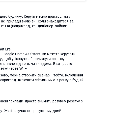
шого будинку. Керуйте всіма пристроями у
 всі прилади вимкнені, коли знаходитеся за
нення (наприклад, кондиціонер, чайник,
t Life.
a, Google Home Assistant, ви можете керувати
, щоб увімкнути або вимкнути розетку.
залежно від того, чи ви вдома. Вам просто
етку через Wi-Fi.
зово, можна створити сценарії, тобто, включення
априклад, включати світильник о 7 ранку в будній
нені прилади, просто вимкніть розумну розетку зі
у. Живіть сучасно в розумному домі!