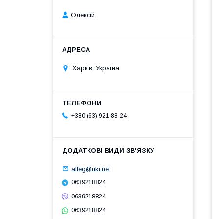
Олексій
Харків, Україна
+380 (63) 921-88-24
alfeg@ukr.net
0639218824
0639218824
0639218824