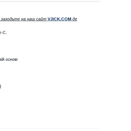
ж заходьте на наш сайт
V
JICK.COM
де
e-C.
ій основі
і)