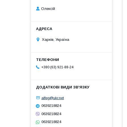
Олексій
Харків, Україна
+380 (63) 921-88-24
alfeg@ukr.net
0639218824
0639218824
0639218824