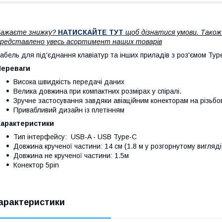
Бажаєте знижку?
НАТИСКАЙТЕ ТУТ
щоб дізнатися умови. Тако
редставлено увесь асортимент наших товарів
абель для під'єднання клавіатур та інших приладів з роз'ємом Typ
Переваги
Висока швидкість передачі даних
Велика довжина при компактних розмірах у спіралі.
Зручне застосування завдяки авіаційним конекторам на різьбов
Привабливий дизайн із плетінням
Характеристики
Тип інтерфейсу: USB-A - USB Type-C
Довжина крученої частини: 14 см (1.8 м у розгорнутому вигляд
Довжина не крученої частини: 1.5м
Конектор 5pin
арактеристики