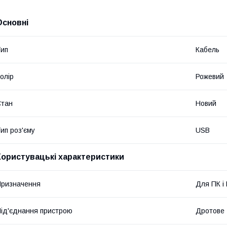
Основні
ип
Кабель
олір
Рожевий
Стан
Новий
ип роз'єму
USB
Користувацькі характеристики
ризначення
Для ПК і
ід'єднання пристрою
Дротове