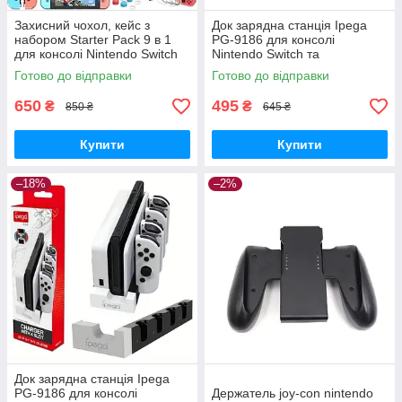
Захисний чохол, кейс з
Док зарядна станція Ipega
набором Starter Pack 9 в 1
PG-9186 для консолі
для консолі Nintendo Switch
Nintendo Switch та
OLED
контролерів
Готово до відправки
Готово до відправки
650
495
₴
₴
850 ₴
645 ₴
Купити
Купити
–18%
–2%
Док зарядна станція Ipega
PG-9186 для консолі
Держатель joy-con nintendo