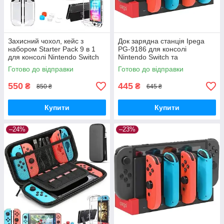
Захисний чохол, кейс з
Док зарядна станція Ipega
набором Starter Pack 9 в 1
PG-9186 для консолі
для консолі Nintendo Switch
Nintendo Switch та
OLED
контролерів
Готово до відправки
Готово до відправки
550
445
₴
₴
850 ₴
645 ₴
Купити
Купити
–24%
–23%