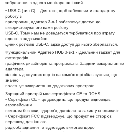
зображення з одного монітора на інший.
• USB-C (тип C) – Для того, щоб забезпечити стандартну
роботу з
пристроями, адаптер 3-в-1 забезпечує доступ до
використовуваного вами роз'єму
USB-C. Тому нам не доведеться турбуватися про втрату
одного з надзвичайно
цінних роз'ємів USB-C, адже доступ до нього зберігається.
Функціональний Адаптер HUB 3-в-1 - ідеальний гаджет для
фотографів.
графічних дизайнерів та програмістів. Завдяки використанню
адаптера
кількість доступних портів на комп'ютері збільшується, що
значно
полегшує використання додаткових пристроїв.
Зарядний пристрій має сертифікати CE та ROHS
• Сертифікат CE – це доводить, що продукт відповідає
європейським
вимогам безпеки, здоров'я, довкілля та захисту споживачів.
• Сертифікат FCC підтверджує, що продукт не створює
перешкод для іншого
радіообладнання та відповідає вимогам щодо