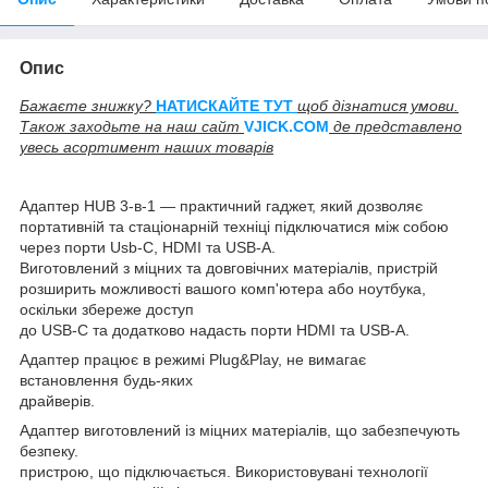
Опис
Бажаєте знижку?
НАТИСКАЙТЕ ТУТ
щоб дізнатися умови.
Також заходьте на наш сайт
V
JICK.COM
де представлено
увесь асортимент наших товарів
Адаптер HUB 3-в-1 — практичний гаджет, який дозволяє
портативній та стаціонарній техніці підключатися між собою
через порти Usb-C, HDMI та USB-A.
Виготовлений з міцних та довговічних матеріалів, пристрій
розширить можливості вашого комп'ютера або ноутбука,
оскільки збереже доступ
до USB-C та додатково надасть порти HDMI та USB-A.
Адаптер працює в режимі Plug&Play, не вимагає
встановлення будь-яких
драйверів.
Адаптер виготовлений із міцних матеріалів, що забезпечують
безпеку.
пристрою, що підключається. Використовувані технології