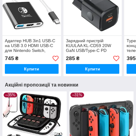
Адаптер HUB 3in1 USB-C
Зарядний пристрій
Type
на USB 3.0 HDMI USB-C
KUULAA KL-CD59 20W
конц
для Nintendo Switch,
GaN USB/Type-C PD
теле
NoteBook
швидка зарядка QC3.0
пла
745
285
395
₴
₴
PD3.0 USB-C
Купити
Купити
Акційні пропозиції та новинки
–35%
–31%