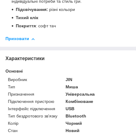
індивідуальні потреби та стиль гри.
Підсвічування:
різні кольори
Тихий клік
Покриття
: софт тач
Приховати
Характеристики
Основні
Виробник
JIN
Тип
Миша
Призначення
Універсальна
Підключення пристрою
Комбіноване
Інтерфейс підключення
USB
Тип бездротового зв'язку
Bluetooth
Колір
Чорний
Стан
Новий