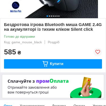
Бездротова ігрова Bluetooth миша GAME 2.4G
на акумуляторі із тихим кліком Silent click
Готово до відправки
Код: game_mouse_black
Роздріб
585
₴
Купити
Опис
Характеристики
Доставка
Оплата
Умови п