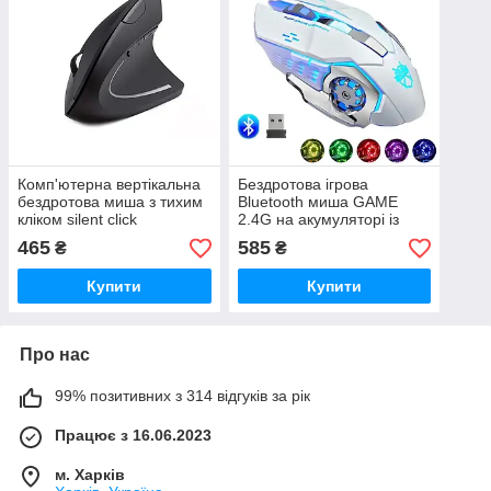
Комп'ютерна вертікальна
Бездротова ігрова
бездротова миша з тихим
Bluetooth миша GAME
кліком silent click
2.4G на акумуляторі із
тихим кліком Silent click
465
585
₴
₴
Купити
Купити
Про нас
99% позитивних з 314 відгуків за рік
Працює з 16.06.2023
м. Харків