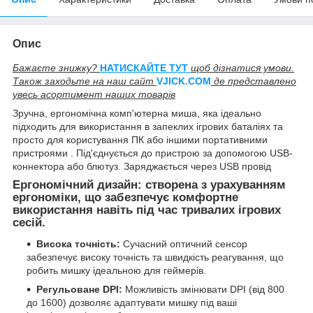
Опис
Бажаєте знижку?
НАТИСКАЙТЕ ТУТ
щоб дізнатися умови.
Також заходьте на наш сайт
V
JICK.COM
де представлено
увесь асортимент наших товарів
Зручна, ергономічна комп'ютерна миша, яка ідеально
підходить для використання в запеклих ігрових баталіях та
просто для користування ПК або іншими портативними
пристроями . Під'єднується до пристрою за допомогою USB-
коннектора або блютуз. Заряджається через USB провід
Ергономічний дизайн:
створена з урахуванням
ергономіки, що забезпечує комфортне
використання навіть під час тривалих ігрових
сесій.
Висока точність:
Сучасний оптичний сенсор
забезпечує високу точність та швидкість реагування, що
робить мишку ідеальною для геймерів.
Регульоване DPI:
Можливість змінювати DPI (від 800
до 1600) дозволяє адаптувати мишку під ваші