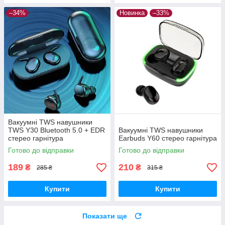
–34%
Новинка
–33%
Вакуумні TWS навушники
TWS Y30 Bluetooth 5.0 + EDR
Вакуумні TWS навушники
стерео гарнітура
Earbuds Y60 стерео гарнітура
Готово до відправки
Готово до відправки
189
210
₴
₴
285 ₴
315 ₴
Купити
Купити
Показати ще