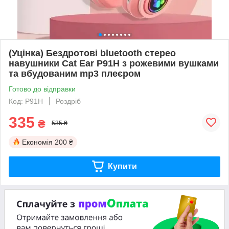
(Уцінка) Бездротові bluetooth стерео
навушники Cat Ear P91H з рожевими вушками
та вбудованим mp3 плеєром
Готово до відправки
Код: P91H
Роздріб
335
₴
535 ₴
Економія
200 ₴
Купити