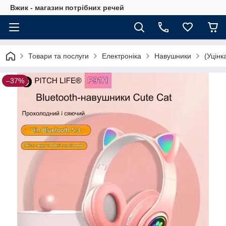
Вжик - магазин потрiбних речей
Товари та послуги
Електроніка
Навушники
(Уцінк
–37%