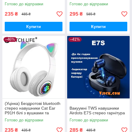
Готово до відправки
Готово до відправки
235
295
₴
₴
485 ₴
585 ₴
Купити
Купити
–46%
–41%
(Уцінка) Бездротові bluetooth
стерео навушники Cat Ear
Вакуумні TWS навушники
P91H білі з вушками та
Airdots E7S стерео гарнітура
вбудованим mp3 плеєром
Готово до відправки
Готово до відправки
235
285
₴
₴
435 ₴
485 ₴