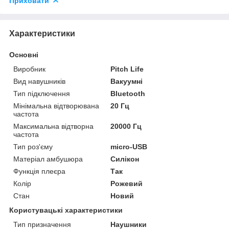
Приховати
Характеристики
Основні
Виробник
Pitch Life
Вид навушників
Вакуумні
Тип підключення
Bluetooth
Мінімальна відтворювана
20 Гц
частота
Максимальна відтворна
20000 Гц
частота
Тип роз'єму
micro-USB
Матеріал амбушюра
Силікон
Функція плеєра
Так
Колір
Рожевий
Стан
Новий
Користувацькі характеристики
Тип призначення
Наушники