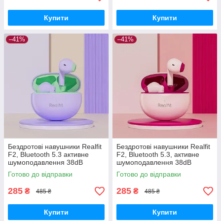
Купити
Купити
–41%
–41%
Бездротові навушники Realfit
Бездротові навушники Realfit
F2, Bluetooth 5.3 активне
F2, Bluetooth 5.3, активне
шумоподавлення 38dB
шумоподавлення 38dB
,Фіолетові
Рожеві
Готово до відправки
Готово до відправки
285
285
₴
₴
485 ₴
485 ₴
Купити
Купити