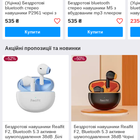
(Уцінка) Бездротові
Бездротові bluetooth
(Уці
bluetooth стерео
стерео навушники M5 з
blue
навушники P2961 чорні з
вбудованим mp3 плеєром
наву
вбудованим mp3 плеєром
білі
535
535
235
₴
₴
вбу
Купити
Купити
Акційні пропозиції та новинки
–52%
–50%
Бездротові навушники Realfit
Бездротові навушники Realfit
F2, Bluetooth 5.3 активне
F2, Bluetooth 5.3 активне
шумоподавлення 38dB ,Білі
шумоподавлення 38dB Чорні