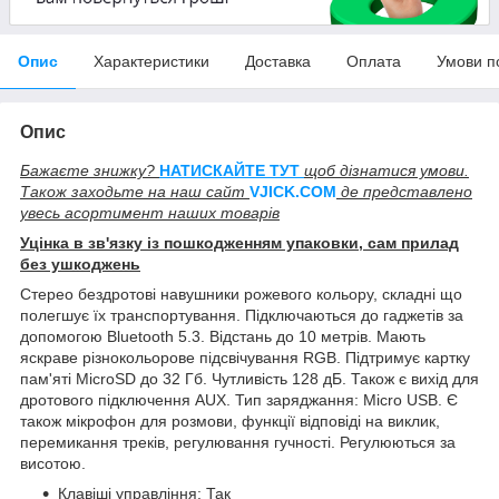
Опис
Характеристики
Доставка
Оплата
Умови п
Опис
Бажаєте знижку?
НАТИСКАЙТЕ ТУТ
щоб дізнатися умови.
Також заходьте на наш сайт
V
JICK.COM
де представлено
увесь асортимент наших товарів
Уцінка в зв'язку із пошкодженням упаковки, сам прилад
без ушкоджень
Стерео бездротові навушники рожевого кольору, складні що
полегшує їх транспортування. Підключаються до гаджетів за
допомогою Bluetooth 5.3. Відстань до 10 метрів. Мають
яскраве різнокольорове підсвічування RGB. Підтримує картку
пам'яті MicroSD до 32 Гб. Чутливість 128 дБ. Також є вихід для
дротового підключення AUX. Тип заряджання: Micro USB. Є
також мікрофон для розмови, функції відповіді на виклик,
перемикання треків, регулювання гучності. Регулюються за
висотою.
Клавіші управління: Так