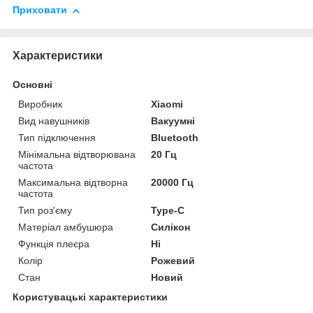
Приховати
Характеристики
Основні
Виробник
Xiaomi
Вид навушників
Вакуумні
Тип підключення
Bluetooth
Мінімальна відтворювана
20 Гц
частота
Максимальна відтворна
20000 Гц
частота
Тип роз'єму
Type-C
Матеріал амбушюра
Силікон
Функція плеєра
Ні
Колір
Рожевий
Стан
Новий
Користувацькі характеристики