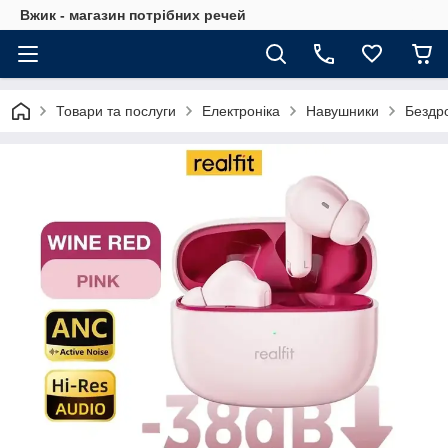
Вжик - магазин потрiбних речей
Товари та послуги
Електроніка
Навушники
Бездро