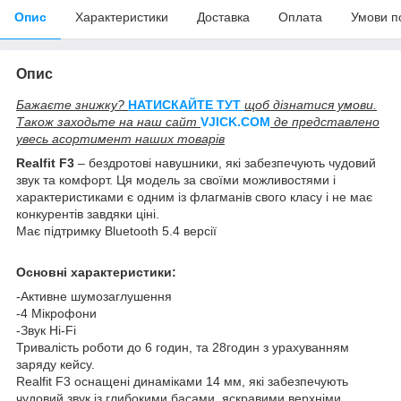
Опис
Характеристики
Доставка
Оплата
Умови п
Опис
Бажаєте знижку?
НАТИСКАЙТЕ ТУТ
щоб дізнатися умови.
Також заходьте на наш сайт
V
JICK.COM
де представлено
увесь асортимент наших товарів
Realfit F3
– бездротові навушники, які забезпечують чудовий
звук та комфорт. Ця модель за своїми можливостями і
характеристиками є одним із флагманів свого класу і не має
конкурентів завдяки ціні.
Має підтримку Bluetooth 5.4 версії
Основні характеристики:
-Активне шумозаглушення
-4 Мікрофони
-Звук Hi-Fi
Тривалість роботи до 6 годин, та 28годин з урахуванням
заряду кейсу.
Realfit F3 оснащені динаміками 14 мм, які забезпечують
чудовий звук із глибокими басами, яскравими верхніми