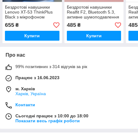
Бездротові навушники
Бездротові навушники
Безд
Lenovo XT-53 ThinkPlus
Realfit F2, Bluetooth 5.3,
Realf
Black з мікрофоном
активне шумоподавлення
акт
Bluetooth 5.4
38dB Рожеві
38dB
655
485
485
₴
₴
Купити
Купити
Про нас
99% позитивних з 314 відгуків за рік
Працює з 16.06.2023
м. Харків
Харків, Україна
Контакти
Сьогодні працює з 10:00 до 18:00
Показати весь графік роботи