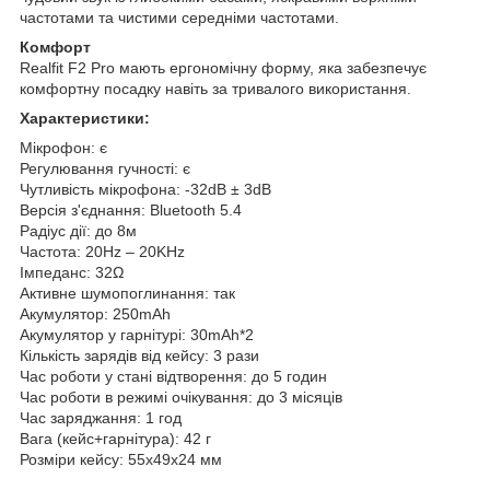
частотами та чистими середніми частотами.
Комфорт
Realfit F2 Pro мають ергономічну форму, яка забезпечує
комфортну посадку навіть за тривалого використання.
Характеристики:
Мікрофон: є
Регулювання гучності: є
Чутливість мікрофона: -32dB ± 3dB
Версія з'єднання: Bluetooth 5.4
Радіус дії: до 8м
Частота: 20Hz – 20KHz
Імпеданс: 32Ω
Активне шумопоглинання: так
Акумулятор: 250mAh
Акумулятор у гарнітурі: 30mAh*2
Кількість зарядів від кейсу: 3 рази
Час роботи у стані відтворення: до 5 годин
Час роботи в режимі очікування: до 3 місяців
Час заряджання: 1 год
Вага (кейс+гарнітура): 42 г
Розміри кейсу: 55х49х24 мм