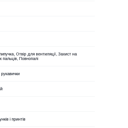
липучка, Отвір для вентиляції, Захист на
х пальців, Повнопалі
 рукавички
ий
унків і принтів