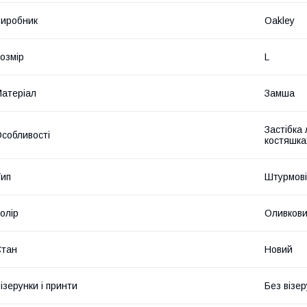
иробник
Oakley
озмір
L
атеріал
Замша
Застібка 
собливості
костяшка
ип
Штурмові
олір
Оливков
Стан
Новий
ізерунки і принти
Без візер