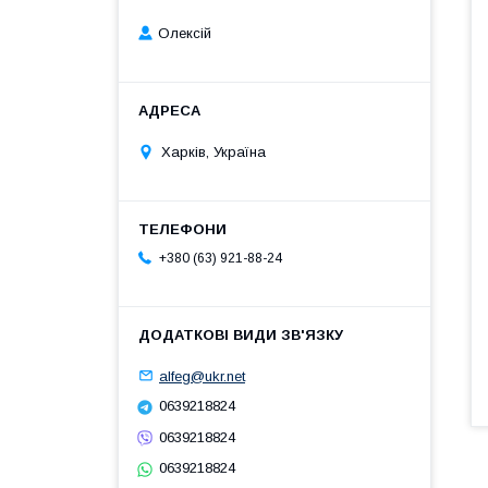
Олексій
Харків, Україна
+380 (63) 921-88-24
alfeg@ukr.net
0639218824
0639218824
0639218824