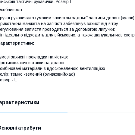
ійськові тактичні рукавички. Розмір L
собливості:
ручні рукавички з гумовим захистом задньої частини долоні (кулак)
рикотажна манжета на зап'ясті забезпечує захист від вітру
егулювання зап'ястя проводиться за допомогою липучки;
ін ідеально підходить для військових, а також шанувальників екстр
Характеристики:
умові захисні прокладки на кістках
ротиковзаючі вставки на долоні
омбіновані матеріали з вдосконаленою вентиляцією
олір: темно -зелений (оливковий/хакі)
озмір - L
арактеристики
Основні атрибути