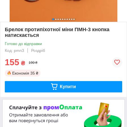
Брелок протипіхотної міни ПМН-3 кнопка
натискається
Готово до відправки
Код: pmn3
Роздріб
155
₴
190 ₴
Економія
35 ₴
Купити