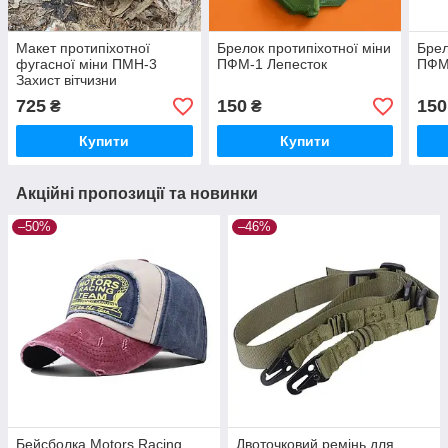
Макет протипіхотної
Брелок протипіхотної міни
Брел
фугасної міни ПМН-3
ПФМ-1 Лепесток
ПФМ
Захист вітчизни
725
150
150
₴
₴
Купити
Купити
Акційні пропозиції та новинки
–50%
–46%
Бейсболка Motors Racing
Двоточковий ремінь для