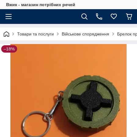
Вжик - магазин потрiбних речей
Товари та послуги
Військове спорядження
Брелок пр
–18%