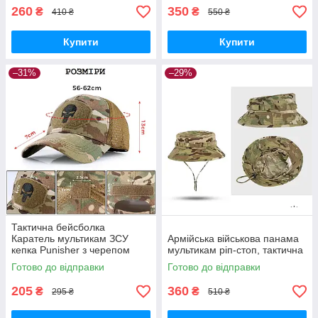
260
350
₴
₴
410 ₴
550 ₴
Купити
Купити
–31%
–29%
Тактична бейсболка
Каратель мультикам ЗСУ
Армійська військова панама
кепка Punisher з черепом
мультикам ріп-стоп, тактична
Ріпстоп військова кепка
Готово до відправки
Готово до відправки
Пунішер
205
360
₴
₴
295 ₴
510 ₴