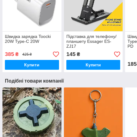
Швидка зарядка Toocki
Підставка для телефону/
Шви
20W Type-C 20W
планшету Essager ES-
Type
ZJ17
PD
385
145
₴
₴
425 ₴
185
Купити
Купити
Подібні товари компанії