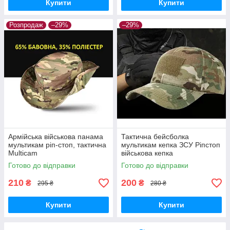
Купити
Купити
Розпродаж
–29%
–29%
Армійська військова панама
Тактична бейсболка
мультикам ріп-стоп, тактична
мультикам кепка ЗСУ Ріпстоп
Multicam
військова кепка
Готово до відправки
Готово до відправки
210
200
₴
₴
295 ₴
280 ₴
Купити
Купити