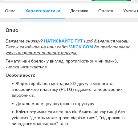
Опис
Характеристики
Доставка
Оплата
Умови 
Опис
Бажаєте знижку?
НАТИСКАЙТЕ ТУТ
щоб дізнатися умови.
Також заходьте на наш сайт
V
JICK.COM
де представлено
увесь асортимент наших товарів
Тематичний брелок у вигляді протипіхотної міни пмн-3,
кнопка натискається.
Особливості:
Форма зроблена методом 3D-друку з міцного та
зносостійкого пластику (PETG) відомих та перевірених
виробників.
Деталь має міцну внутрішню структуру.
Клієнт отримає саме те що він бачить на картинці без
усіляких "деталь може трохи відрізнятися", "відправка із
випадковим кольором" та ін.
___________________________________________________
__________________