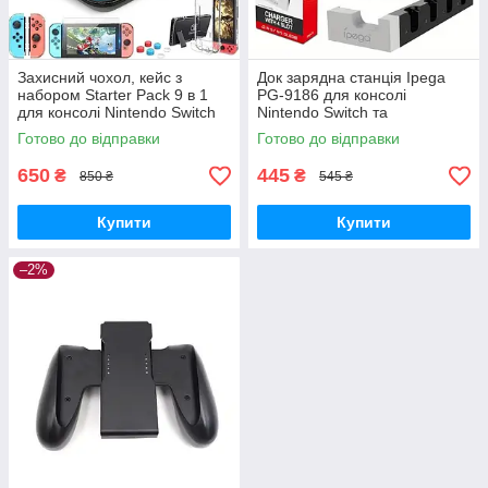
Захисний чохол, кейс з
Док зарядна станція Ipega
набором Starter Pack 9 в 1
PG-9186 для консолі
для консолі Nintendo Switch
Nintendo Switch та
OLED
контролерів
Готово до відправки
Готово до відправки
650
445
₴
₴
850 ₴
545 ₴
Купити
Купити
–2%