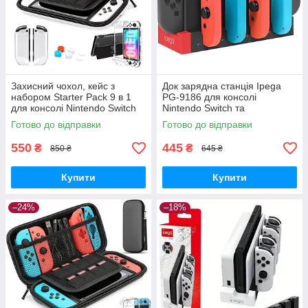
Захисний чохол, кейс з
Док зарядна станція Ipega
набором Starter Pack 9 в 1
PG-9186 для консолі
для консолі Nintendo Switch
Nintendo Switch та
OLED
контролерів
Готово до відправки
Готово до відправки
550
445
₴
₴
850 ₴
645 ₴
Купити
Купити
–24%
–18%