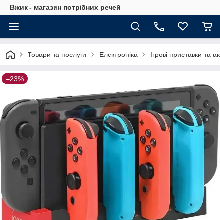
Вжик - магазин потрiбних речей
Товари та послуги
Електроніка
Ігрові приставки та а
–23%