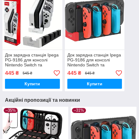
Док зарядна станція Ipega
Док зарядна станція Ipega
PG-9186 для консолі
PG-9186 для консолі
Nintendo Switch та
Nintendo Switch та
контролерів
контролерів
445
445
₴
₴
545 ₴
645 ₴
Купити
Купити
Акційні пропозиції та новинки
–35%
–31%