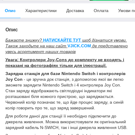
Опис
Характеристики
Доставка
Оплата
Умови п
Опис
Бажаєте знижку?
НАТИСКАЙТЕ ТУТ
щоб дізнатися умови.
Також заходьте на наш сайт
V
JICK.COM
де представлено
увесь асортимент наших товарів
Увага: Контролери Joy-Cons до комплекту не входять і
показані на фотографіях тільки для ілюстрації.
Зарядна станція для бази Nintendo Switch і контролерів
Joy Con
- це зручна док станція, з допомогою якої ви легко
зможете зарядити Nintendo Switch і 4 контролера Joy Con.
Стан заряду відображають світлодіодні індикатори які
розташовані біля кожного пристрою, що заряджається.
Червоний колір позначає те, що йде процес заряду, а синій
колір говорить про те, що заряд завершений.
Для роботи даної док станції її необхідно підключити до
джерела живлення. Можна використовувати як оригінальний
зарядний кабель N-SWICH, так і інші джерела живлення USB.