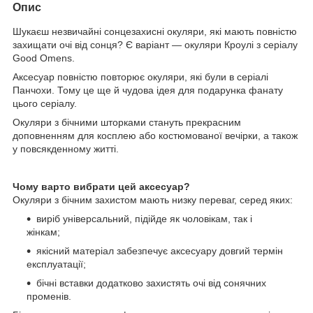
Опис
Шукаєш незвичайні сонцезахисні окуляри, які мають повністю
захищати очі від сонця? Є варіант — окуляри Кроулі з серіалу
Good Omens.
Аксесуар повністю повторює окуляри, які були в серіалі
Панчохи. Тому це ще й чудова ідея для подарунка фанату
цього серіалу.
Окуляри з бічними шторками стануть прекрасним
доповненням для косплею або костюмованої вечірки, а також
у повсякденному житті.
Чому варто вибрати цей аксесуар?
Окуляри з бічним захистом мають низку переваг, серед яких:
виріб універсальний, підійде як чоловікам, так і
жінкам;
якісний матеріал забезпечує аксесуару довгий термін
експлуатації;
бічні вставки додатково захистять очі від сонячних
променів.