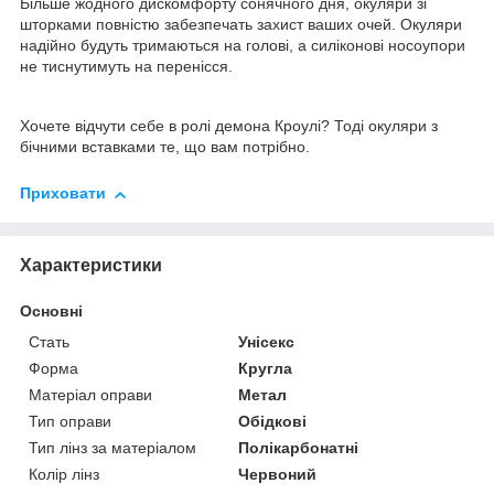
Більше жодного дискомфорту сонячного дня, окуляри зі
шторками повністю забезпечать захист ваших очей. Окуляри
надійно будуть тримаються на голові, а силіконові носоупори
не тиснутимуть на перенісся.
Хочете відчути себе в ролі демона Кроулі? Тоді окуляри з
бічними вставками те, що вам потрібно.
Приховати
Характеристики
Основні
Стать
Унісекс
Форма
Кругла
Матеріал оправи
Метал
Тип оправи
Обідкові
Тип лінз за матеріалом
Полікарбонатні
Колір лінз
Червоний