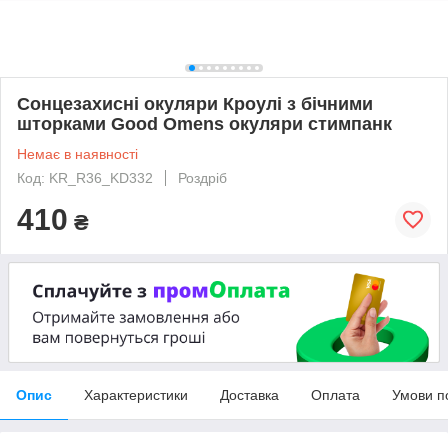
Сонцезахисні окуляри Кроулі з бічними
шторками Good Omens окуляри стимпанк
Немає в наявності
Код: KR_R36_KD332
Роздріб
410
₴
Опис
Характеристики
Доставка
Оплата
Умови п