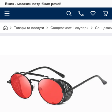
Вжик - магазин потрiбних речей
Товари та послуги
Сонцезахистні окуляри
Сонцезахи