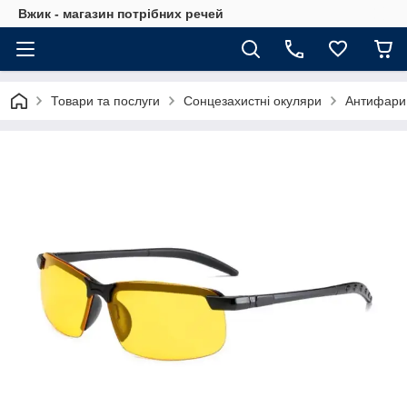
Вжик - магазин потрiбних речей
Товари та послуги
Сонцезахистні окуляри
Антифари,