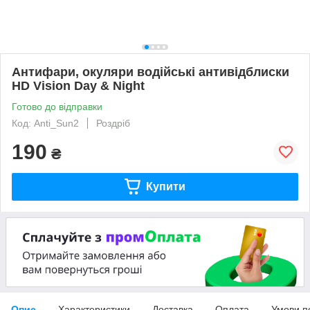
Антифари, окуляри водійські антивідблиски
HD Vision Day & Night
Готово до відправки
Код: Anti_Sun2
Роздріб
190
₴
Купити
Опис
Характеристики
Доставка
Оплата
Умови п