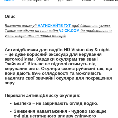
Опис
Бажаєте знижку?
НАТИСКАЙТЕ ТУТ
щоб дізнатися умови.
Також заходьте на наш сайт
V
JICK.COM
де представлено
увесь асортимент наших товарів
Антивідблиски для водіїв HD Vision day & night
– це дуже корисний аксесуар для керування
автомобілем. Завдяки окулярам так звані
"зайчики" більше не відволікатимуть від
керування авто. Окуляри сконструйовані так, що
вони дають 99% оглядовості та можливість
надягати свої звичайні окуляри для покращення
зору.
Переваги антивідблиску окулярів:
Безпека – не закривають огляд водію.
Зниження навантаження - чудово захищає
очі від негативного впливу сліпучого