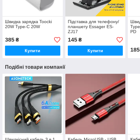
Швидка зарядка Toocki
Підставка для телефону/
Шви
20W Type-C 20W
планшету Essager ES-
Type
ZJ17
PD
385
145
₴
₴
185
Купити
Купити
Подібні товари компанії
Швидкісний кабель 3 в 1
Кабель MicroUSB - USB
Кабе