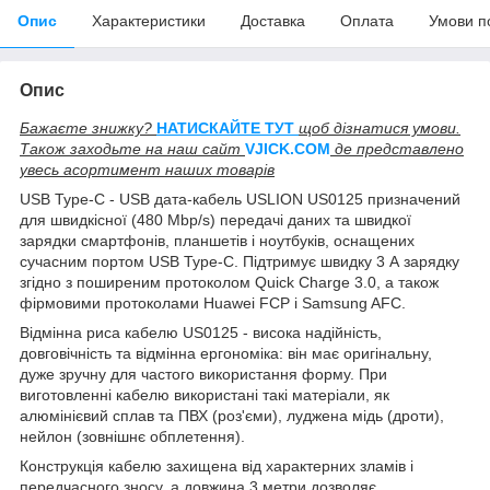
Опис
Характеристики
Доставка
Оплата
Умови п
Опис
Бажаєте знижку?
НАТИСКАЙТЕ ТУТ
щоб дізнатися умови.
Також заходьте на наш сайт
V
JICK.COM
де представлено
увесь асортимент наших товарів
USB Type-C - USB дата-кабель USLION US0125 призначений
для швидкісної (480 Mbp/s) передачі даних та швидкої
зарядки смартфонів, планшетів і ноутбуків, оснащених
сучасним портом USB Type-C. Підтримує швидку 3 А зарядку
згідно з поширеним протоколом Quick Charge 3.0, а також
фірмовими протоколами Huawei FCP і Samsung AFC.
Відмінна риса кабелю US0125 - висока надійність,
довговічність та відмінна ергономіка: він має оригінальну,
дуже зручну для частого використання форму. При
виготовленні кабелю використані такі матеріали, як
алюмінієвий сплав та ПВХ (роз'єми), луджена мідь (дроти),
нейлон (зовнішнє обплетення).
Конструкція кабелю захищена від характерних зламів і
передчасного зносу, а довжина 3 метри дозволяє