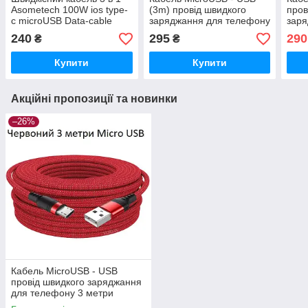
Asometech 100W ios type-
(3m) провід швидкого
пров
c microUSB Data-cable
заряджання для телефону
заря
USLION US0124R.3
3 ме
240
295
290
₴
₴
Червоний
Купити
Купити
Акційні пропозиції та новинки
–26%
Кабель MicroUSB - USB
провід швидкого заряджання
для телефону 3 метри