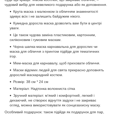
чудовий вибір для невеликого подарунка або як доповнення.
Крута маска з малюнком із обличчям знаменитості
здивує всіх і не залишить байдужим нікого.
Кумедна доросла маска дозволить вам бути в центрі
уваги.
Це також чудова заміна пластиковим, картонним,
силіконовим і гумовим маскам.
Чорна шапка-маска карнавальна для дорослих чи
маска для обличчя з принтом підійде для тематичних
ігор.
Мем-маска для карнавалу, щоб приховати обличчя.
Маски відомих людей для свята прекрасно доповнять
дорослий маскарадний костюм.
Розмір: 38 см * 24 см
Матеріал: Надтонка волокниста сітка
Зручний матеріал: м'який і комфортний, легкий і
дихаючий, не створює відчуття задухи і не закриває
огляд, можна використовувати як сонцезахисну маску.
Особливий подарунок: також підійде як подарунок для пар,