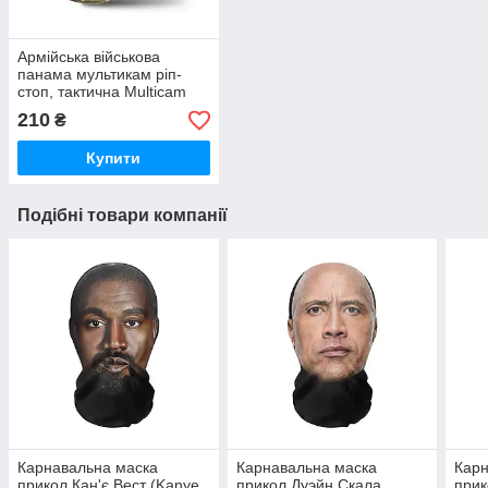
Армійська військова
панама мультикам ріп-
стоп, тактична Multicam
210
₴
Купити
Подібні товари компанії
Карнавальна маска
Карнавальна маска
Карн
прикол Кан'є Вест (Kanye
прикол Дуэйн Скала
прик