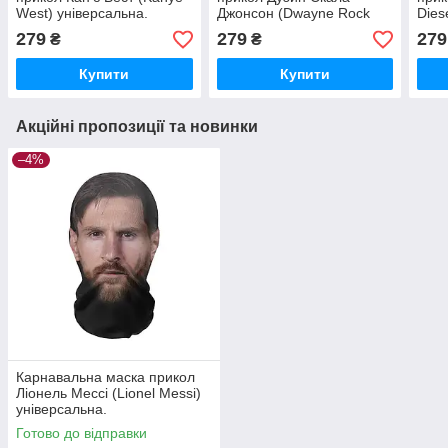
West) універсальна.
Джонсон (Dwayne Rock
Dies
Johnson) універсальна.
унів
279
279
279
₴
₴
Купити
Купити
Акційні пропозиції та новинки
–4%
Карнавальна маска прикол
Ліонель Мессі (Lionel Messi)
універсальна.
Готово до відправки