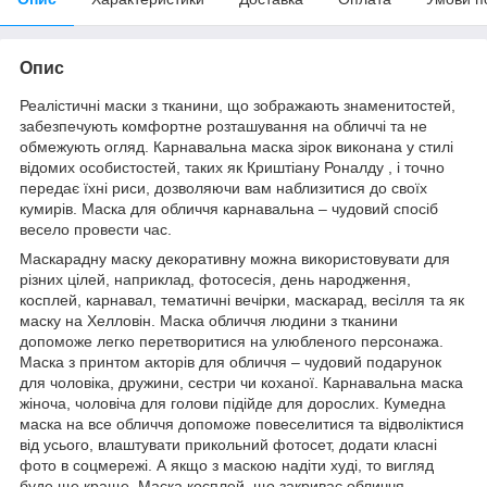
Опис
Реалістичні маски з тканини, що зображають знаменитостей,
забезпечують комфортне розташування на обличчі та не
обмежують огляд. Карнавальна маска зірок виконана у стилі
відомих особистостей, таких як Криштіaну Ронaлду , і точно
передає їхні риси, дозволяючи вам наблизитися до своїх
кумирів. Маска для обличчя карнавальна – чудовий спосіб
весело провести час.
Маскарадну маску декоративну можна використовувати для
різних цілей, наприклад, фотосесія, день народження,
косплей, карнавал, тематичні вечірки, маскарад, весілля та як
маску на Хелловін. Маска обличчя людини з тканини
допоможе легко перетворитися на улюбленого персонажа.
Маска з принтом акторів для обличчя – чудовий подарунок
для чоловіка, дружини, сестри чи коханої. Карнавальна маска
жіноча, чоловіча для голови підійде для дорослих. Кумедна
маска на все обличчя допоможе повеселитися та відволіктися
від усього, влаштувати прикольний фотосет, додати класні
фото в соцмережі. А якщо з маскою надіти худі, то вигляд
буде ще краще. Маска косплей, що закриває обличчя, –