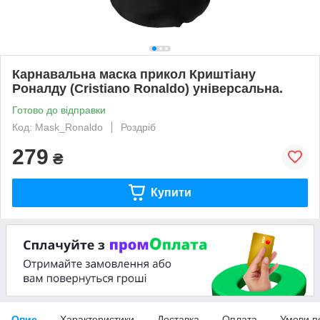
Карнавальна маска прикол Криштіaну
Ронaлду (Cristiano Ronaldo) універсальна.
Готово до відправки
Код: Mask_Ronaldo
Роздріб
279
₴
Купити
Опис
Характеристики
Доставка
Оплата
Умови п