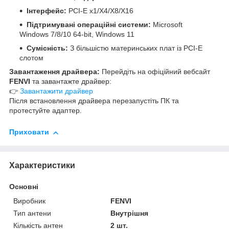
Інтерфейс:
PCI-E x1/X4/X8/X16
Підтримувані операційні системи:
Microsoft
Windows 7/8/10 64-bit, Windows 11
Сумісність:
З більшістю материнських плат із PCI-E
слотом
Завантаження драйвера:
Перейдіть на офіційний вебсайт
FENVI
та завантажте драйвер:
👉
Завантажити драйвер
Після встановлення драйвера перезапустіть ПК та
протестуйте адаптер.
Приховати
Характеристики
Основні
Виробник
FENVI
Тип антени
Внутрішня
Кількість антен
2 шт.