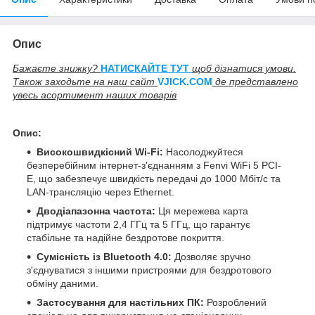
Опис
Бажаєте знижку?
НАТИСКАЙТЕ ТУТ
щоб дізнатися умови.
Також заходьте на наш сайт
V
JICK.COM
де представлено
увесь асортимент наших товарів
Опис:
Високошвидкісний Wi-Fi:
Насолоджуйтеся
безперебійним інтернет-з'єднанням з Fenvi WiFi 5 PCI-
E, що забезпечує швидкість передачі до 1000 Мбіт/с та
LAN-трансляцію через Ethernet.
Дводіапазонна частота:
Ця мережева карта
підтримує частоти 2,4 ГГц та 5 ГГц, що гарантує
стабільне та надійне бездротове покриття.
Сумісність із Bluetooth 4.0:
Дозволяє зручно
з'єднуватися з іншими пристроями для бездротового
обміну даними.
Застосування для настільних ПК:
Розроблений