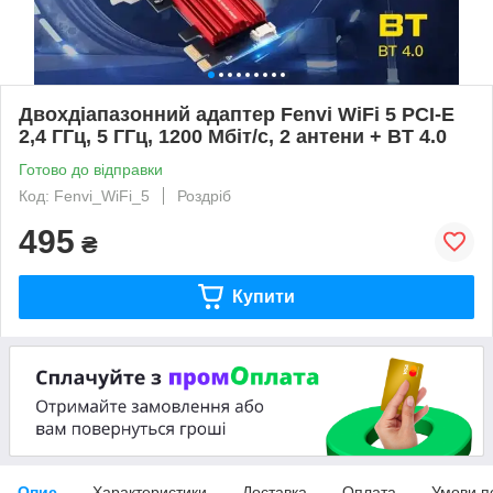
Двохдіапазонний адаптер Fenvi WiFi 5 PCI-E
2,4 ГГц, 5 ГГц, 1200 Мбіт/с, 2 антени + BT 4.0
Готово до відправки
Код: Fenvi_WiFi_5
Роздріб
495
₴
Купити
Опис
Характеристики
Доставка
Оплата
Умови п