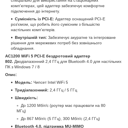
спеціально для використання на стаціонарних
комп'ютерах, цей адаптер забезпечує комфортне
підключення до інтернету.
Сумісність із PCI-E:
Адаптер оснащений PCI-E
роз'ємом, що робить його сумісним з більшістю
настільних комп'ютерів.
Внутрішній тип:
Забезпечує акуратне та інтегроване
рішення для мережевих потреб без зовнішнього
обладнання.
AC1200 WiFi 5 PCI-E бездротовий адаптер
802.
Дводіапазонний 2,4 ГГц для Bluetooth 4.0 для настільних
ПК з Windows 7 / 8
Опис:
Модель:
Чипсет Intel WiFi 5
Тридіапазонний:
2,4 ГГц / 5 ГГц
Швидкість:
До 1200 Мбіт/с (роутер має працювати на 80
МГц)
До 867 Мбіт/с (5 ГГц), 300 Мбіт/с (2,4 ГГц)
Bluetooth 4.0, підтримка MU-MIMO