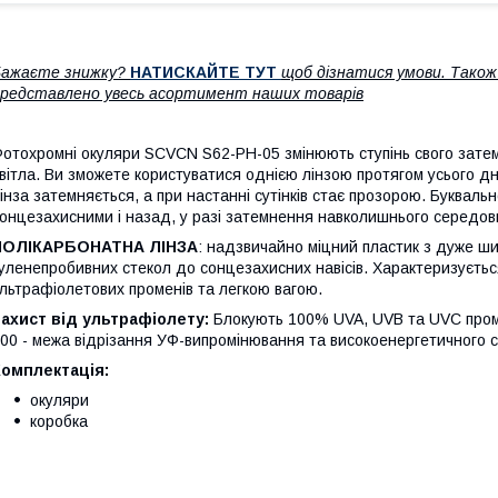
Бажаєте знижку?
НАТИСКАЙТЕ ТУТ
щоб дізнатися умови. Тако
редставлено увесь асортимент наших товарів
отохромні окуляри SCVCN S62-PH-05 змінюють ступінь свого затем
вітла. Ви зможете користуватися однією лінзою протягом усього д
інза затемняється, а при настанні сутінків стає прозорою. Букваль
онцезахисними і назад, у разі затемнення навколишнього середо
ПОЛІКАРБОНАТНА ЛІНЗА
: надзвичайно міцний пластик з дуже ши
уленепробивних стекол до сонцезахисних навісів. Характеризуєтьс
льтрафіолетових променів та легкою вагою.
ахист від ультрафіолету:
Блокують 100% UVA, UVB та UVC промен
00 - межа відрізання УФ-випромінювання та високоенергетичного 
Комплектація:
окуляри
коробка