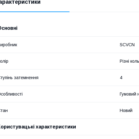
арактеристики
Основні
иробник
SCVCN
олір
Різні кол
тупінь затемнення
4
собливості
Гумовий 
Стан
Новий
Користувацькі характеристики