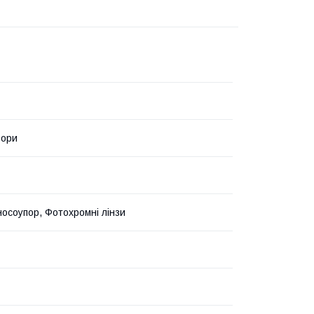
ьори
носоупор, Фотохромні лінзи