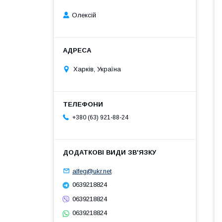
Олексій
Харків, Україна
+380 (63) 921-88-24
alfeg@ukr.net
0639218824
0639218824
0639218824