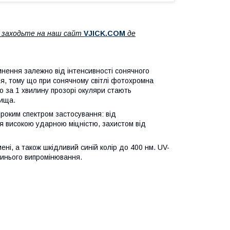
ж заходьте на наш сайт
V
JICK.COM
де
нення залежно від інтенсивності сонячного
ня, тому що при сонячному світлі фотохромна
но за 1 хвилину прозорі окуляри стають
вища.
роким спектром застосування: від
я високою ударною міцністю, захистом від
і, а також шкідливий синій колір до 400 нм. UV-
синього випромінювання.