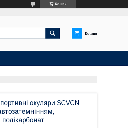
Кошик
Кошик
спортивні окуляри SCVCN
автозатемнінням,
 полікарбонат