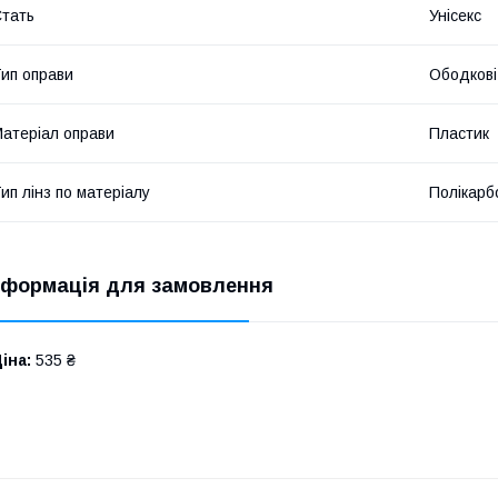
тать
Унісекс
ип оправи
Ободкові
атеріал оправи
Пластик
ип лінз по матеріалу
Полікарб
нформація для замовлення
іна:
535 ₴