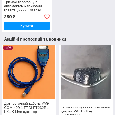
Тримач телефону в
автомобіль 6 точковий
гравітаційний Essager
280
₴
Купити
Акційні пропозиції та новинки
–5%
Діагностичний кабель VAG-
Кнопка блокування розсувних
COM 409.1 FTDI FT232RL
дверей VW T5 Код:
KKL K-Line адаптер