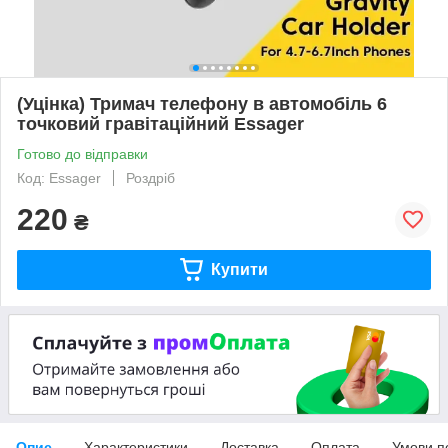
(Уцінка) Тримач телефону в автомобіль 6
точковий гравітаційний Essager
Готово до відправки
Код: Essager
Роздріб
220
₴
Купити
Опис
Характеристики
Доставка
Оплата
Умови п