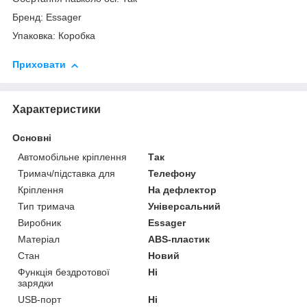
Бренд: Essager
Упаковка: Коробка
Приховати
Характеристики
Основні
Автомобільне кріплення
Так
Тримач/підставка для
Телефону
Кріплення
На дефлектор
Тип тримача
Універсальний
Виробник
Essager
Матеріал
ABS-пластик
Стан
Новий
Функція бездротової
Ні
зарядки
USB-порт
Ні