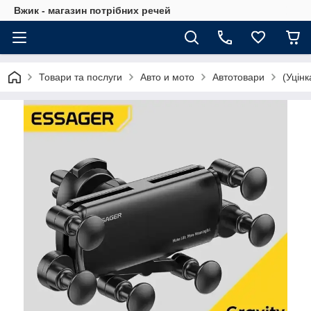
Вжик - магазин потрiбних речей
Товари та послуги
Авто и мото
Автотовари
(Уцін