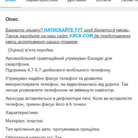
Опис
Бажаєте знижку?
НАТИСКАЙТЕ ТУТ
щоб дізнатися умови.
Також заходьте на наш сайт
V
JICK.COM
де представлено
увесь асортимент наших товарів
(Уцінка) м'ята коробка
Автомобільний гравітаційний утримувач Essager для
смартфона.
Підтримка 4,7-6,7-дюймового мобільного телефону.
Утримувач надійно фіксує телефон та дозволяє
використовувати телефон, не відволікаючись від дороги. Так
легше розмовляти телефоном чи ввімкнути навігатор.
Аксесуар вставляється в дефлектори печі. Коли ви вставляєте
телефон, тримач фіксує його в 6 точках
Характеристики:
Матеріал: пластик
Тип кріплення до авто: прогумована прищіпка
Обертання навколо осі: Так