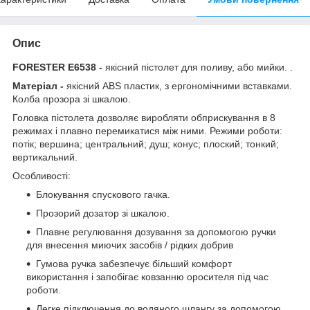
Опис
FORESTER E6538 -
якісний пістолет для поливу, або мийки. .
Матеріал -
якісний ABS пластик, з ергономічними вставками.
Колба прозора зі шкалою.
Головка пістолета дозволяє виробляти обприскування в 8
режимах і плавно перемикатися між ними. Режими роботи:
потік; вершина; центральний; душ; конус; плоский; тонкий;
вертикальний.
Особливості:
Блокування спускового гачка.
Прозорий дозатор зі шкалою.
Плавне регулювання дозування за допомогою ручки
для внесення миючих засобів / рідких добрив
Гумова ручка забезпечує більший комфорт
використання і запобігає ковзанню оросителя під час
роботи.
Легке підключення до водяного шлангу за допомогою