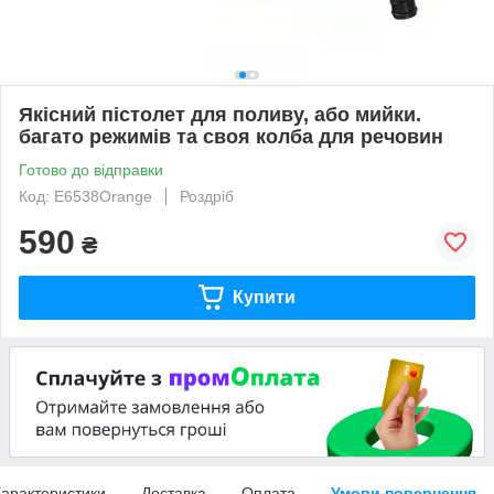
Якісний пістолет для поливу, або мийки.
багато режимів та своя колба для речовин
Готово до відправки
Код: E6538Orange
Роздріб
590
₴
Купити
арактеристики
Доставка
Оплата
Умови повернення