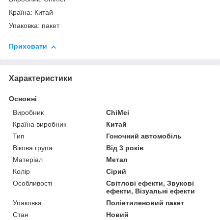
Країна: Китай
Упаковка: пакет
Приховати
Характеристики
Основні
Виробник
ChiMei
Країна виробник
Китай
Тип
Гоночний автомобіль
Вікова група
Від 3 років
Матеріал
Метал
Колір
Сірий
Особливості
Світлові ефекти, Звукові
ефекти, Візуальні ефекти
Упаковка
Поліетиленовий пакет
Стан
Новий