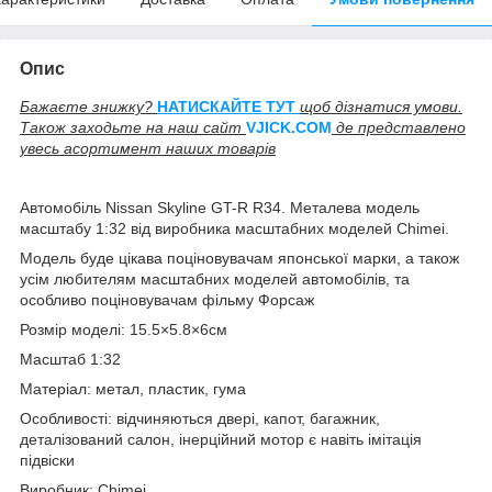
Опис
Бажаєте знижку?
НАТИСКАЙТЕ ТУТ
щоб дізнатися умови.
Також заходьте на наш сайт
V
JICK.COM
де представлено
увесь асортимент наших товарів
Автомобіль Nissan Skyline GT-R R34. Металева модель
масштабу 1:32 від виробника масштабних моделей Chimei.
Модель буде цікава поціновувачам японської марки, а також
усім любителям масштабних моделей автомобілів, та
особливо поціновувачам фільму Форсаж
Розмір моделі: 15.5×5.8×6см
Масштаб 1:32
Матеріал: метал, пластик, гума
Особливості: відчиняються двері, капот, багажник,
деталізований салон, інерційний мотор є навіть імітація
підвіски
Виробник: Chimei