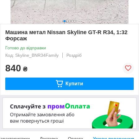
Машина метал Nissan Skyline GT-R R34, 1:32
Форсаж
Готово до відправки
Код: Skyline_BNR34Family
Роздріб
840
₴
Купити
арактеристики
Доставка
Оплата
Умови повернення